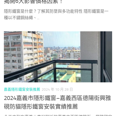
揭開6大影響價格因素！
隱形鐵窗是什麼？了解其防墜與多功能特性 隱形鐵窗是一
種以不鏽鋼絲繩、...
嘉義隱形鐵窗安裝推薦
2024 年 10 月 28 日
2024嘉義市隱形鐵窗–嘉義西區德陽街興雅
硯防貓隱形鐵窗安裝實績推薦