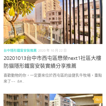
台中隱形鐵窗安裝推薦
2020 年 10 月 22 日
20201013台中市西屯區懋榮next1社區大樓
防貓隱形鐵窗安裝實績分享推薦
喜歡動物的你，一定要來位於西屯區的益健乳牛牧場，重點
來了~~ &#...
0