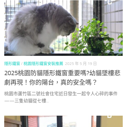
隱形鐵窗
/
桃園隱形鐵窗安裝推薦
2025 年 5 月 19 日
2025桃園防貓隱形鐵窗重要嗎?幼貓墜樓悲
劇再現！你的陽台，真的安全嗎？
桃園市蘆竹區二號社會住宅近日發生一起令人心碎的事件
——三隻幼貓從七樓...