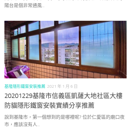
陽台是個非常通風...
基隆隱形鐵窗安裝推薦
2021 年 1 月 6 日
20201229基隆市信義區凱薩大地社區大樓
防貓隱形鐵窗安裝實績分享推薦
說到基隆市，第一個想到的是哪裡呢? 位於仁愛區的廟口夜
市，應該沒有人...