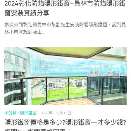
2024彰化防貓隱形鐵窗–員林市防貓隱形鐵
窗安裝實績分享
這次來到彰化縣員林市幫劉先生安裝防貓隱形鐵窗，說到員
林小扁就想到藤山...
未分類
/
隱形鐵窗
2024 年 11 月 6 日
隱形鐵窗價格是多少?隱形鐵窗一才多少錢?