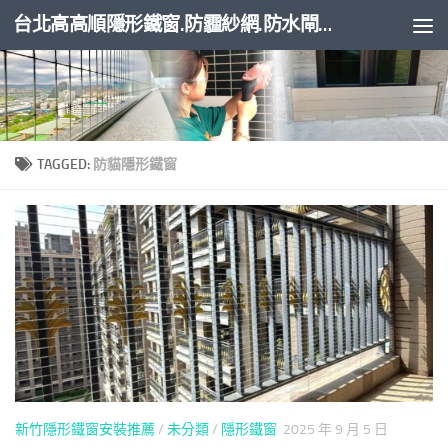
台北高高順隱形鐵窗.防霾紗網.防水閘門
Skip to content
TAGGED:
防貓隱形鐵窗
新竹隱形鐵窗安裝推薦
/
未分類
/
隱形鐵窗
2025 年 9 月 5 日