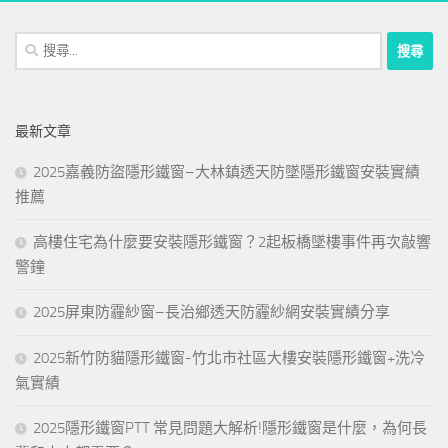
搜
尋
關
鍵
最新文章
字:
2025嘉義防盜隱形鐵窗–大林鎮透天防墜隱形鐵窗安裝實績
推薦
高樓住宅為什麼要安裝隱形鐵窗？2起板橋墜樓事件再次敲響
警鐘
2025屏東防霾紗窗–長治鄉透天防霾紗網安裝實績分享
2025新竹防貓隱形鐵窗-竹北市社區大樓安裝隱形鐵窗+洗冷
氣實績
2025隱形鐵窗PTT 常見問題大解析!隱形鐵窗是什麼，為何長