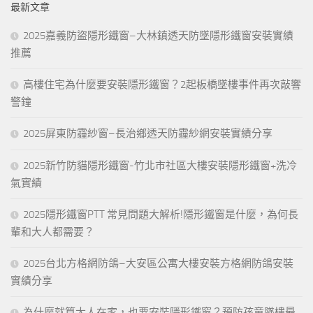
最新文章
字:
2025嘉義防盜隱形鐵窗–大林鎮透天防墜隱形鐵窗安裝實績
推薦
高樓住宅為什麼要安裝隱形鐵窗？2起板橋墜樓事件再次敲響
警鐘
2025屏東防霾紗窗–長治鄉透天防霾紗網安裝實績分享
2025新竹防貓隱形鐵窗-竹北市社區大樓安裝隱形鐵窗+洗冷
氣實績
2025隱形鐵窗PTT 常見問題大解析!隱形鐵窗是什麼，為何長
輩和大人都需要？
2025台北方格網防鴿–大安區公寓大樓安裝方格網防鴿安裝
實績分享
為什麼就算大人在家，也要安裝隱形鐵窗？預防孩童墜樓最