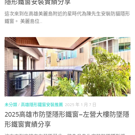
隱形鐵窗安裝實績分享
這次來到在高雄美麗島附近的星時代為陳先生安裝防貓隱形
鐵窗。 美麗島位...
未分類
/
高雄隱形鐵窗安裝推薦
2025 年 1 月 7 日
2025高雄市防墜隱形鐵窗–左營大樓防墜隱
形鐵窗實績分享