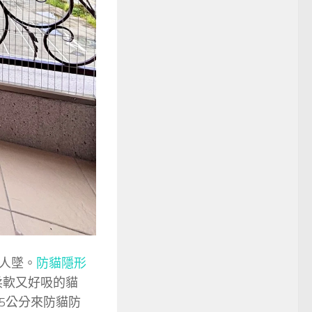
人墜。
防貓隱形
柔軟又好吸的貓
5公分來防貓防