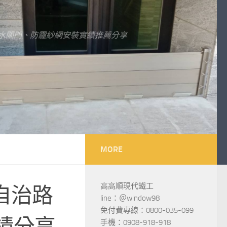
水閘門、防霾紗網安裝實績推薦分享
MORE
高高順現代鐵工
自治路
line：＠window98
免付費專線：0800-035-099
績分享
手機：0908-918-918