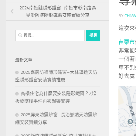
2024南投縣隱形鐵窗–南投市彰南路遇
見愛防墜隱形鐵窗安裝實績分享
BY
CHIW
這次來
搜
尋
苗栗市
關
非常便
鍵
一個著
最新文章
字:
車不到
2025嘉義防盜隱形鐵窗–大林鎮透天防
好去處
墜隱形鐵窗安裝實績推薦
高樓住宅為什麼要安裝隱形鐵窗？2起
板橋墜樓事件再次敲響警鐘
2025屏東防霾紗窗–長治鄉透天防霾紗
網安裝實績分享
2025新竹防貓隱形鐵窗-竹北市社區大