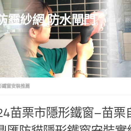
防霾紗網.防水閘門
隱形鐵窗、防
形鐵窗安裝推薦
024苗栗市隱形鐵窗–苗栗
鼎匯防貓隱形鐵窗安裝實