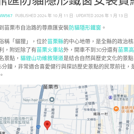
WW567
· PUBLISHED
2024 年 10 月 11 日
· UPDATED
2026 年 1 月 13 日
到苗栗市自治路的尊鼎匯安裝
防貓隱形鐵窗
。
俗稱「貓狸」，位於
苗栗縣
的中心地帶，是全縣的政治核
利，附近除了有
苗栗火車站
外，開車不到30分還有
苗栗高
名景點，
貓貍山功維敘隧道
是結合自然與歷史文化的景點
5分鐘，非常適合喜愛健行與探訪歷史景點的民眾前往，
。