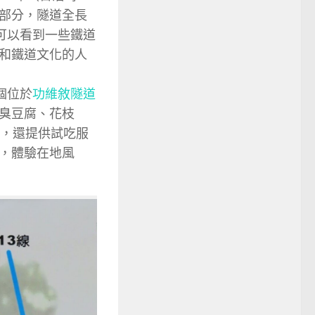
部分，隧道全長
可以看到一些鐵道
和鐵道文化的人
個位於
功維敘隧道
臭豆腐、花枝
客，還提供試吃服
，體驗在地風