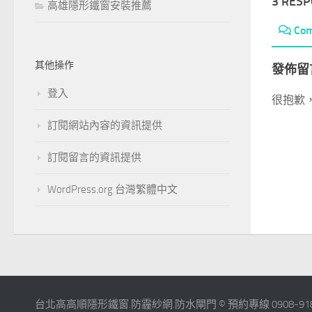
3 RES
高雄隱形鐵窗安裝推薦
Co
其他操作
發佈留
登入
很抱歉
訂閱網站內容的資訊提供
訂閱留言的資訊提供
WordPress.org 台灣繁體中文
台北高高順隱形鐵窗.防霾紗網.防水閘門 © 預約專線 0908-918-918