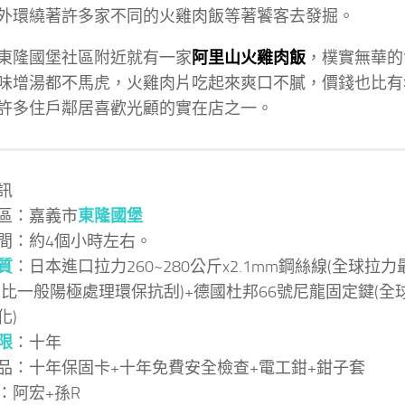
外環繞著許多家不同的火雞肉飯等著饕客去發掘。
東隆國堡社區附近就有一家
阿里山火雞肉飯
，樸實無華的
味增湯都不馬虎，火雞肉片吃起來爽口不膩，價錢也比有
許多住戶鄰居喜歡光顧的實在店之一。
訊
區：嘉義市
東隆國堡
間：約4個小時左右。
質
：日本進口拉力260~280公斤x2.1mm鋼絲線(全球拉
(比一般陽極處理環保抗刮)+德國杜邦66號尼龍固定鍵(
化)
限
：十年
品：十年保固卡+十年免費安全檢查+電工鉗+鉗子套
：阿宏+孫R