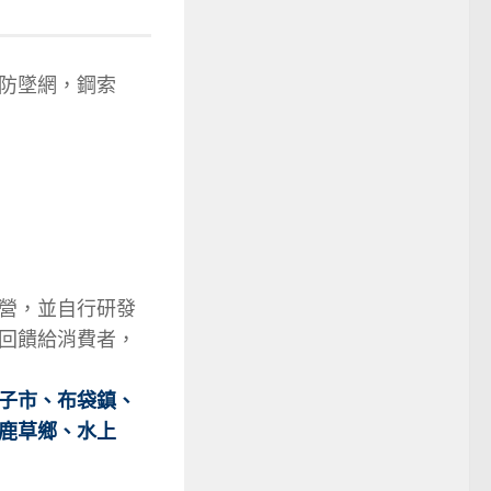
防墜網，鋼索
營，並自行研發
回饋給消費者，
子市
、
布袋鎮
、
鹿草鄉
、
水上