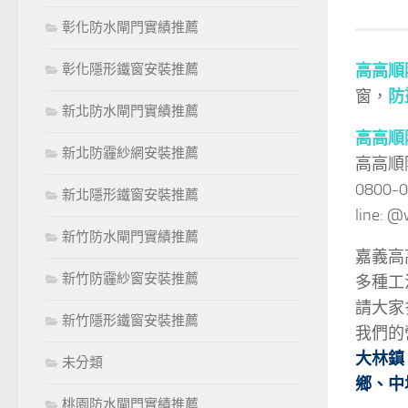
彰化防水閘門實績推薦
彰化隱形鐵窗安裝推薦
高高順
窗，
防
新北防水閘門實績推薦
高高順
新北防霾紗網安裝推薦
高高順
0800-
新北隱形鐵窗安裝推薦
line:
新竹防水閘門實績推薦
嘉義高
新竹防霾紗窗安裝推薦
多種工
請大家
新竹隱形鐵窗安裝推薦
我們的
大林鎮
未分類
鄉
、
中
桃園防水閘門實績推薦