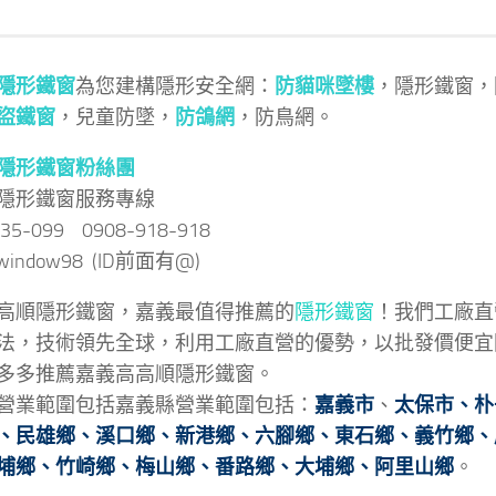
隱形鐵窗
為您建構隱形安全網：
防貓咪墜樓
，隱形鐵窗，
盜鐵窗
，兒童防墜，
防鴿網
，防鳥網。
隱形鐵窗粉絲團
隱形鐵窗服務專線
035-099 0908-918-918
 @window98 (ID前面有@)
高順隱形鐵窗，嘉義最值得推薦的
隱形鐵窗
！我們工廠直
法，技術領先全球，利用工廠直營的優勢，以批發價便宜
多多推薦嘉義高高順隱形鐵窗。
營業範圍包括嘉義縣營業範圍包括：
嘉義市
、
太保市
、
朴
、
民雄鄉
、
溪口鄉
、
新港鄉
、
六腳鄉
、
東石鄉
、
義竹鄉
、
埔鄉、
竹崎鄉、
梅山鄉、
番路鄉、
大埔鄉、
阿里山鄉
。