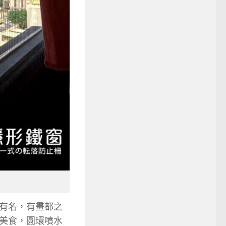
有名，有畫都之
美食，圓環噴水