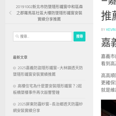
20191002新北市防墜隱形鐵窗中和區森
推
之郡羅馬區社區大樓防墜隱形鐵窗安裝
實績分享推薦
BY
KEVIN
搜
嘉
尋
關
鍵
嘉義市
最新文章
字:
看到高
2025嘉義防盜隱形鐵窗–大林鎮透天防
墜隱形鐵窗安裝實績推薦
高高順
更確保
高樓住宅為什麼要安裝隱形鐵窗？2起
就是維
板橋墜樓事件再次敲響警鐘
2025屏東防霾紗窗–長治鄉透天防霾紗
網安裝實績分享