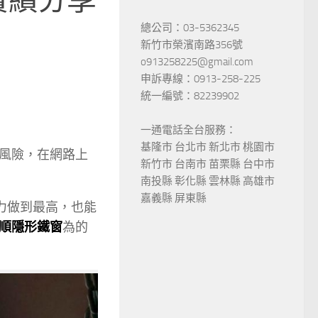
總公司：03-5362345
新竹市榮濱南路356號
o913258225@gmail.com
申訴專線：0913-258-225
統一編號：82239902
一通電話全台服務：
基隆市 台北市 新北市 桃園市
風險，在網路上
新竹市 台南市 苗栗縣 台中市
南投縣 彰化縣 雲林縣 高雄市
嘉義縣 屏東縣
力做到最高，也能
順隱形鐵窗
為的