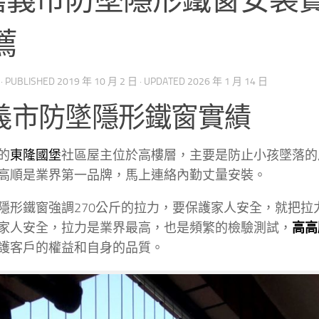
薦
· PUBLISHED
2019 年 10 月 2 日
· UPDATED
2026 年 1 月 14 日
義市防墜隱形鐵窗實績
的
東隆國堡
社區屋主位於高樓層，主要是防止小孩墜落的
高順是業界第一品牌，馬上連絡內勤丈量安裝。
隱形鐵窗強調270公斤的拉力，要保護家人安全，就把拉
家人安全，拉力是業界最高，也是頻繁的檢驗測試，
高高
護客戶的權益和自身的品質。