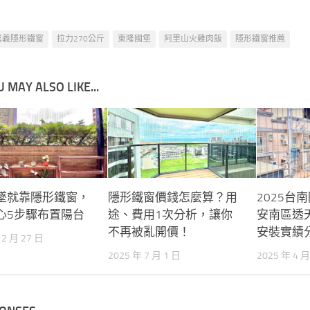
嘉義隱形鐵窗
拉力270公斤
東隆國堡
阿里山火雞肉飯
隱形鐵窗推薦
 MAY ALSO LIKE...
墜就靠隱形鐵窗，
隱形鐵窗價錢怎麼算？用
2025台
心5步驟布置陽台
途、費用1次分析，讓你
安南區透
不再被亂開價！
安裝實績
12 月 27 日
2025 年 7 月 1 日
2025 年 4 月