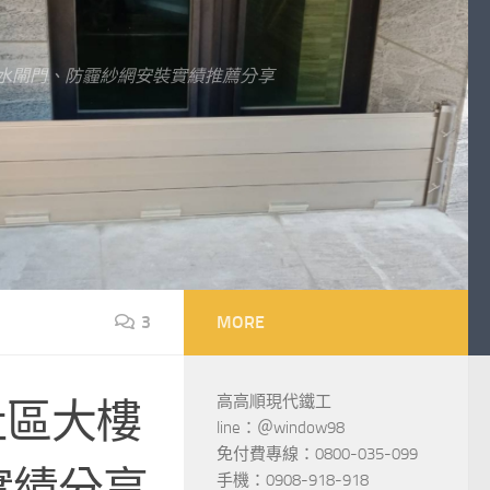
水閘門、防霾紗網安裝實績推薦分享
3
MORE
高高順現代鐵工
社區大樓
line：＠window98
免付費專線：0800-035-099
實績分享
手機：0908-918-918