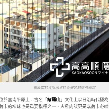
嘉義市的東隆國堡社區安裝的隱形鐵窗
位於嘉南平原上，古名「
諸羅山
」文化上以日治時代極為
義市的棒球也是重要指標之一，火雞肉飯更是嘉義市必嚐