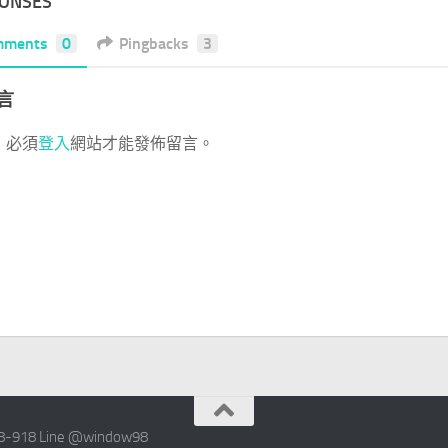
PONSES
mments
0
Pingbacks
3
言
，必須
登入
網站才能發佈留言。
 Line @window98