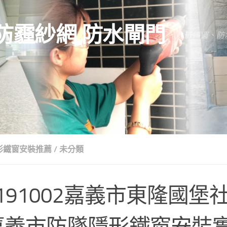
防霾紗網.防水閘門
隱形鐵窗、防
形鐵窗安裝推薦
/
未分類
0191002嘉義市東隆國堡
嘉義市防墜隱形鐵窗安裝