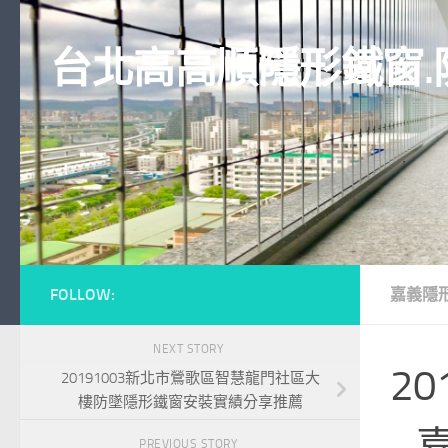
Skip to content
台北高高順隱形鐵窗.
FOLLOW:
嘉義隱
NEXT STORY
2
20191003新北市鶯歌區智慧龍門社區大
樓防墜隱形鐵窗安裝實績分享推薦
–
PREVIOUS STORY