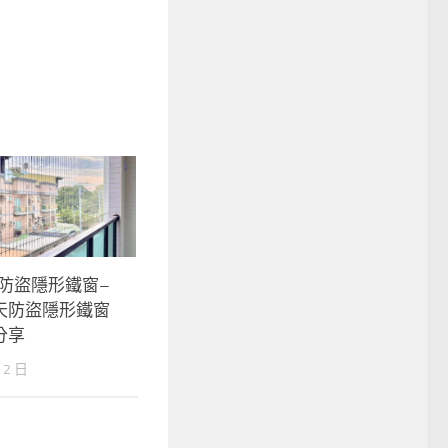
南防盜隱形鐵窗–
天防盜隱形鐵窗
分享
 2 日