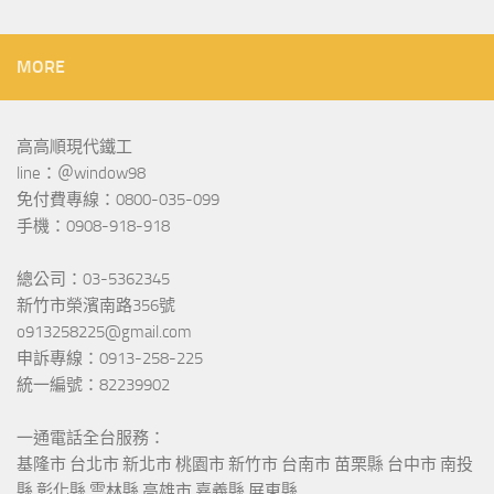
MORE
高高順現代鐵工
line：＠window98
免付費專線：0800-035-099
手機：0908-918-918
總公司：03-5362345
新竹市榮濱南路356號
o913258225@gmail.com
申訴專線：0913-258-225
統一編號：82239902
一通電話全台服務：
基隆市 台北市 新北市 桃園市 新竹市 台南市 苗栗縣 台中市 南投
縣 彰化縣 雲林縣 高雄市 嘉義縣 屏東縣