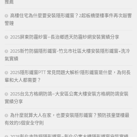
推薦
高樓住宅為什麼要安裝隱形鐵窗？2起板橋墜樓事件再次敲響
警鐘
2025屏東防霾紗窗–長治鄉透天防霾紗網安裝實績分享
2025新竹防貓隱形鐵窗-竹北市社區大樓安裝隱形鐵窗+洗冷
氣實績
2025隱形鐵窗PTT 常見問題大解析!隱形鐵窗是什麼，為何長
輩和大人都需要？
2025台北方格網防鴿–大安區公寓大樓安裝方格網防鴿安裝
實績分享
為什麼就算大人在家，也要安裝隱形鐵窗？預防孩童墜樓最
有效的5個安全守則
2025彰化市防貓隱形鐵窗–彰化公寓大樓隱形鐵窗安裝實績