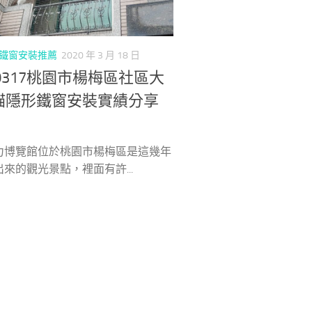
鐵窗安裝推薦
2020 年 3 月 18 日
00317桃園市楊梅區社區大
貓隱形鐵窗安裝實績分享
力博覽館位於桃園市楊梅區是這幾年
來的觀光景點，裡面有許...