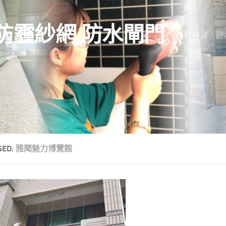
防霾紗網.防水閘門
隱形鐵窗、防
GED:
雅聞魅力博覽館