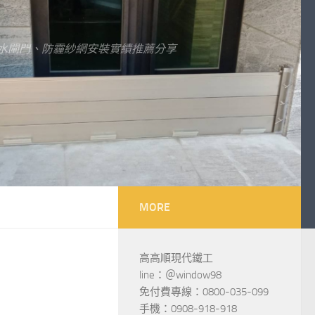
水閘門、防霾紗網安裝實績推薦分享
MORE
高高順現代鐵工
line：＠window98
免付費專線：0800-035-099
手機：0908-918-918