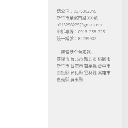
總公司：03-5362345
新竹市榮濱南路356號
o913258225@gmail.com
申訴專線：0913-258-225
統一編號：82239902
一通電話全台服務：
基隆市 台北市 新北市 桃園市
新竹市 台南市 苗栗縣 台中市
南投縣 彰化縣 雲林縣 高雄市
嘉義縣 屏東縣