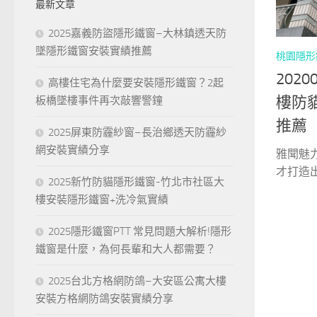
最新文章
字:
2025嘉義防盜隱形鐵窗–大林鎮透天防
墜隱形鐵窗安裝實績推薦
桃園隱形
202
高樓住宅為什麼要安裝隱形鐵窗？2起
樓防
板橋墜樓事件再次敲響警鐘
推薦
2025屏東防霾紗窗–長治鄉透天防霾紗
網安裝實績分享
雅聞魅
才打造出
2025新竹防貓隱形鐵窗-竹北市社區大
樓安裝隱形鐵窗+洗冷氣實績
2025隱形鐵窗PTT 常見問題大解析!隱形
鐵窗是什麼，為何長輩和大人都需要？
2025台北方格網防鴿–大安區公寓大樓
安裝方格網防鴿安裝實績分享