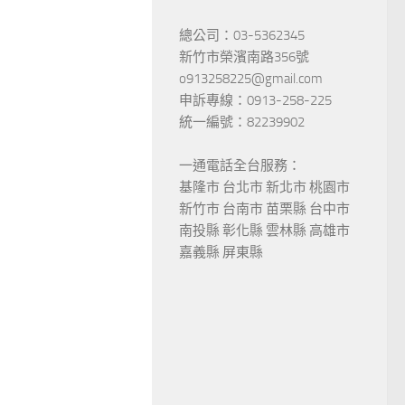
總公司：03-5362345
新竹市榮濱南路356號
o913258225@gmail.com
申訴專線：0913-258-225
統一編號：82239902
一通電話全台服務：
基隆市 台北市 新北市 桃園市
新竹市 台南市 苗栗縣 台中市
南投縣 彰化縣 雲林縣 高雄市
嘉義縣 屏東縣