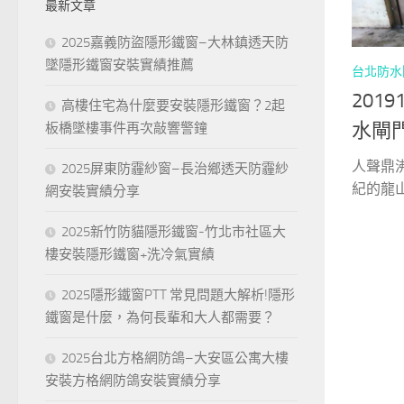
最新文章
字:
2025嘉義防盜隱形鐵窗–大林鎮透天防
墜隱形鐵窗安裝實績推薦
台北防水
201
高樓住宅為什麼要安裝隱形鐵窗？2起
水閘
板橋墜樓事件再次敲響警鐘
人聲鼎沸
2025屏東防霾紗窗–長治鄉透天防霾紗
紀的龍山
網安裝實績分享
2025新竹防貓隱形鐵窗-竹北市社區大
樓安裝隱形鐵窗+洗冷氣實績
2025隱形鐵窗PTT 常見問題大解析!隱形
鐵窗是什麼，為何長輩和大人都需要？
2025台北方格網防鴿–大安區公寓大樓
安裝方格網防鴿安裝實績分享