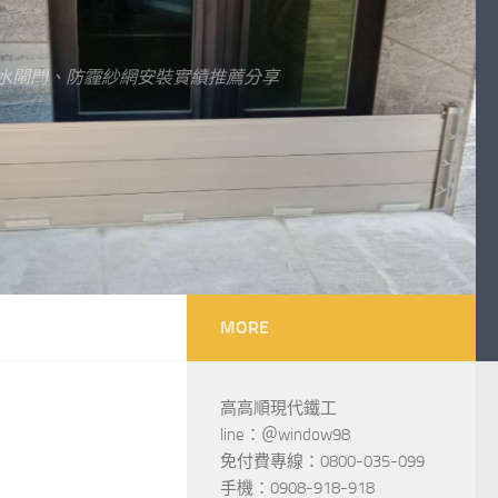
水閘門、防霾紗網安裝實績推薦分享
MORE
高高順現代鐵工
line：＠window98
免付費專線：0800-035-099
手機：0908-918-918