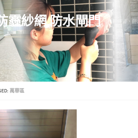
防霾紗網.防水閘門
隱形鐵窗、防
GED:
萬華區