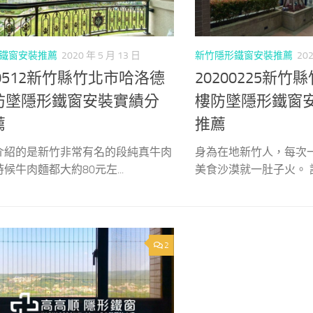
鐵窗安裝推薦
2020 年 5 月 13 日
新竹隱形鐵窗安裝推薦
202
00512新竹縣竹北市哈洛德
20200225新
防墜隱形鐵窗安裝實績分
樓防墜隱形鐵窗
薦
推薦
介紹的是新竹非常有名的段純真牛肉
身為在地新竹人，每次
候牛肉麵都大約80元左...
美食沙漠就一肚子火。 誰
2