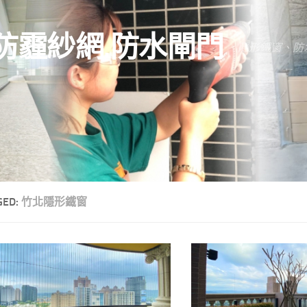
防霾紗網.防水閘門
隱形鐵窗、防
GED:
竹北隱形鐵窗