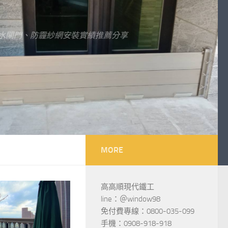
水閘門、防霾紗網安裝實績推薦分享
MORE
高高順現代鐵工
line：＠window98
免付費專線：0800-035-099
手機：0908-918-918