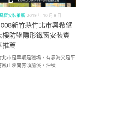
鐵窗安裝推薦
2019 年 10 月 8 日
91008新竹縣竹北市興希望
大樓防墜隱形鐵窗安裝實
享推薦
竹北市是早期是獵場，有靠海又是平
鳳山溪南有頭前溪，沖積...