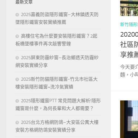
最新文章
字:
2025嘉義防盜隱形鐵窗–大林鎮透天防
墜隱形鐵窗安裝實績推薦
新竹隱形
202
高樓住宅為什麼要安裝隱形鐵窗？2起
社區
板橋墜樓事件再次敲響警鐘
享推
2025屏東防霾紗窗–長治鄉透天防霾紗
網安裝實績分享
今天要
麵，小時
2025新竹防貓隱形鐵窗-竹北市社區大
樓安裝隱形鐵窗+洗冷氣實績
2025隱形鐵窗PTT 常見問題大解析!隱形
鐵窗是什麼，為何長輩和大人都需要？
2025台北方格網防鴿–大安區公寓大樓
安裝方格網防鴿安裝實績分享