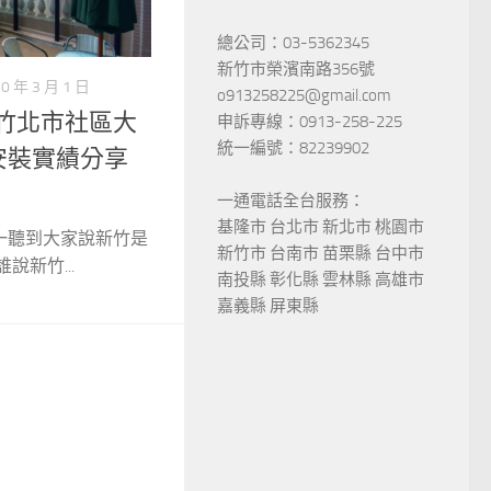
總公司：03-5362345
新竹市榮濱南路356號
0 年 3 月 1 日
o913258225@gmail.com
竹縣竹北市社區大
申訴專線：0913-258-225
統一編號：82239902
安裝實績分享
一通電話全台服務：
基隆市 台北市 新北市 桃園市
一聽到大家說新竹是
新竹市 台南市 苗栗縣 台中市
說新竹...
南投縣 彰化縣 雲林縣 高雄市
嘉義縣 屏東縣