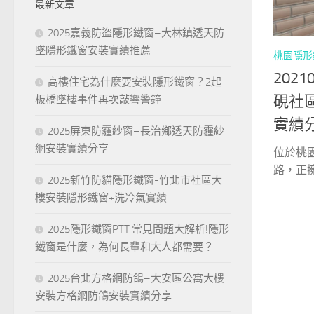
最新文章
字:
2025嘉義防盜隱形鐵窗–大林鎮透天防
墜隱形鐵窗安裝實績推薦
桃園隱形
202
高樓住宅為什麼要安裝隱形鐵窗？2起
硯社
板橋墜樓事件再次敲響警鐘
實績
2025屏東防霾紗窗–長治鄉透天防霾紗
網安裝實績分享
位於桃
路，正擁
2025新竹防貓隱形鐵窗-竹北市社區大
樓安裝隱形鐵窗+洗冷氣實績
2025隱形鐵窗PTT 常見問題大解析!隱形
鐵窗是什麼，為何長輩和大人都需要？
2025台北方格網防鴿–大安區公寓大樓
安裝方格網防鴿安裝實績分享