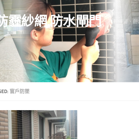
防霾紗網.防水閘門
隱形鐵窗、防
GED:
窗戶防墜