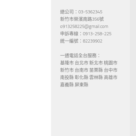
總公司：03-5362345
新竹市榮濱南路356號
o913258225@gmail.com
申訴專線：0913-258-225
統一編號：82239902
一通電話全台服務：
基隆市 台北市 新北市 桃園市
新竹市 台南市 苗栗縣 台中市
南投縣 彰化縣 雲林縣 高雄市
嘉義縣 屏東縣