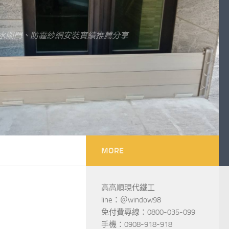
水閘門、防霾紗網安裝實績推薦分享
MORE
高高順現代鐵工
line：＠window98
免付費專線：0800-035-099
手機：0908-918-918