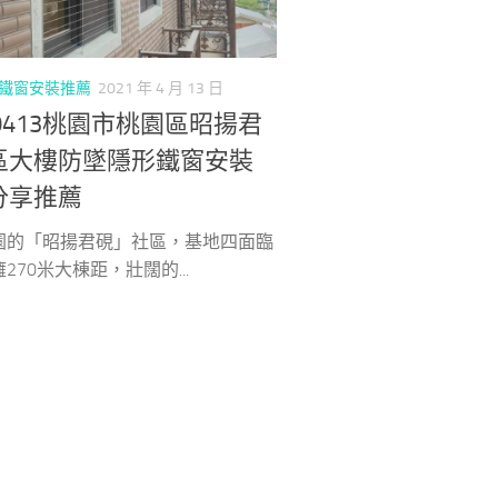
鐵窗安裝推薦
2021 年 4 月 13 日
10413桃園市桃園區昭揚君
區大樓防墜隱形鐵窗安裝
分享推薦
園的「昭揚君硯」社區，基地四面臨
270米大棟距，壯闊的...