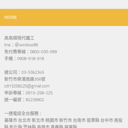
MORE
高高順現代鐵工
line：＠window98
免付費專線：0800-035-099
手機：0908-918-918
總公司：03-5362345
新竹市榮濱南路356號
o913258225@gmail.com
申訴專線：0913-258-225
統一編號：82239902
一通電話全台服務：
基隆市 台北市 新北市 桃園市 新竹市 台南市 苗栗縣 台中市 南投
縣 彰化縣 雲林縣 高雄市 嘉義縣 屏東縣