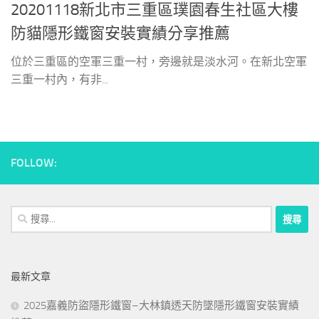
20201118新北市三重區璞園春生社區大樓
防貓隱形鐵窗安裝實績分享推薦
位於三重區的空軍三重一村，旁邊就是淡水河。在新北空軍
三重一村內，有非...
FOLLOW:
搜
尋
關
鍵
最新文章
字:
2025嘉義防盜隱形鐵窗–大林鎮透天防墜隱形鐵窗安裝實績