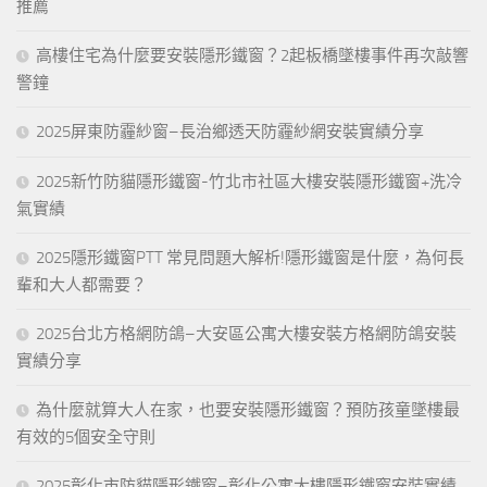
推薦
高樓住宅為什麼要安裝隱形鐵窗？2起板橋墜樓事件再次敲響
警鐘
2025屏東防霾紗窗–長治鄉透天防霾紗網安裝實績分享
2025新竹防貓隱形鐵窗-竹北市社區大樓安裝隱形鐵窗+洗冷
氣實績
2025隱形鐵窗PTT 常見問題大解析!隱形鐵窗是什麼，為何長
輩和大人都需要？
2025台北方格網防鴿–大安區公寓大樓安裝方格網防鴿安裝
實績分享
為什麼就算大人在家，也要安裝隱形鐵窗？預防孩童墜樓最
有效的5個安全守則
2025彰化市防貓隱形鐵窗–彰化公寓大樓隱形鐵窗安裝實績