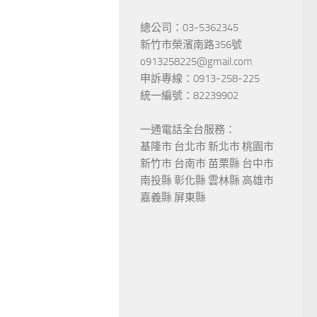
總公司：03-5362345
新竹市榮濱南路356號
o913258225@gmail.com
申訴專線：0913-258-225
統一編號：82239902
一通電話全台服務：
基隆市 台北市 新北市 桃園市
新竹市 台南市 苗栗縣 台中市
南投縣 彰化縣 雲林縣 高雄市
嘉義縣 屏東縣