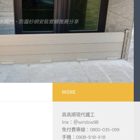
水閘門、防霾紗網安裝實績推薦分享
MORE
高高順現代鐵工
line：＠window98
免付費專線：0800-035-099
手機：0908-918-918