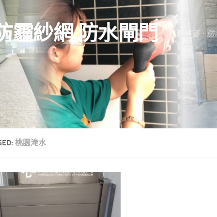
防霾紗網.防水閘門
隱形鐵窗、防
GED:
桃園淹水