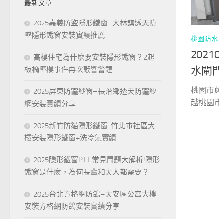
最新文章
字:
2025嘉義防盜隱形鐵窗–大林鎮透天防
墜隱形鐵窗安裝實績推薦
桃園防水
202
高樓住宅為什麼要安裝隱形鐵窗？2起
水閘
板橋墜樓事件再次敲響警鐘
桃園市
2025屏東防霾紗窗–長治鄉透天防霾紗
越桃園市
網安裝實績分享
2025新竹防貓隱形鐵窗-竹北市社區大
樓安裝隱形鐵窗+洗冷氣實績
2025隱形鐵窗PTT 常見問題大解析!隱形
鐵窗是什麼，為何長輩和大人都需要？
2025台北方格網防鴿–大安區公寓大樓
安裝方格網防鴿安裝實績分享