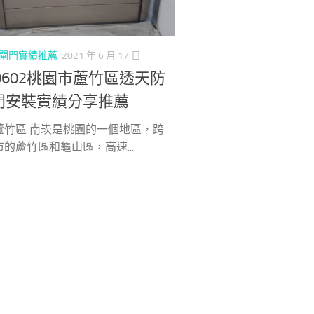
閘門實績推薦
2021 年 6 月 17 日
10602桃園市蘆竹區透天防
門安裝實績分享推薦
蘆竹區 南崁是桃園的一個地區，跨
的蘆竹區和龜山區，高速...