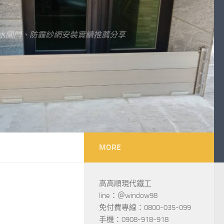
水閘門、防霾紗網安裝實績推薦分享
MORE
高高順現代鐵工
line：＠window98
免付費專線：0800-035-099
手機：0908-918-918