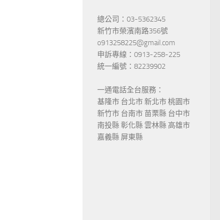
總公司：03-5362345
新竹市榮濱南路356號
o913258225@gmail.com
申訴專線：0913-258-225
統一編號：82239902
一通電話全台服務：
基隆市 台北市 新北市 桃園市
新竹市 台南市 苗栗縣 台中市
南投縣 彰化縣 雲林縣 高雄市
嘉義縣 屏東縣