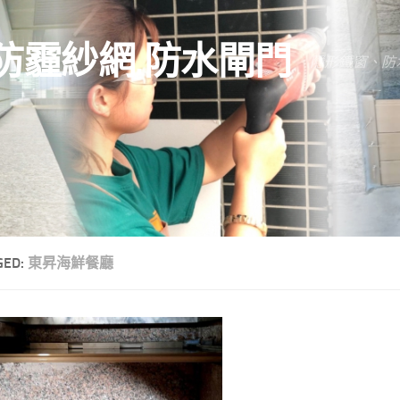
防霾紗網.防水閘門
隱形鐵窗、防
GED:
東昇海鮮餐廳