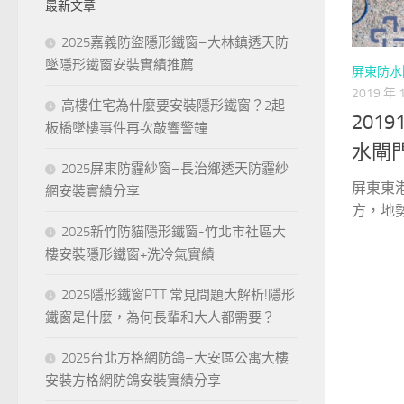
最新文章
字:
2025嘉義防盜隱形鐵窗–大林鎮透天防
墜隱形鐵窗安裝實績推薦
屏東防水
2019 年 
高樓住宅為什麼要安裝隱形鐵窗？2起
201
板橋墜樓事件再次敲響警鐘
水閘
2025屏東防霾紗窗–長治鄉透天防霾紗
屏東東
網安裝實績分享
方，地勢
2025新竹防貓隱形鐵窗-竹北市社區大
樓安裝隱形鐵窗+洗冷氣實績
2025隱形鐵窗PTT 常見問題大解析!隱形
鐵窗是什麼，為何長輩和大人都需要？
2025台北方格網防鴿–大安區公寓大樓
安裝方格網防鴿安裝實績分享