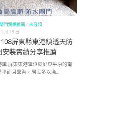
閘門實績推薦
/
未分類
11 月 15 日
91108屏東縣東港鎮透天防
門安裝實績分享推薦
港鎮 屏東東港鎮位於屏東平原的南
平而且靠海，居民多以漁...