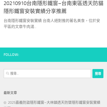
20210910台南隱形鐵窗–台南東區透天防貓
隱形鐵窗安裝實績分享推薦
台南隱形鐵窗安裝實績 台南人絕對推的著名美食，位於安
平區的文章牛肉湯...
FOLLOW:
搜
尋
關
鍵
最新文章
字:
2025嘉義防盜隱形鐵窗–大林鎮透天防墜隱形鐵窗安裝實績