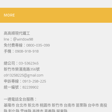
MORE
高高順現代鐵工
line：＠window98
免付費專線：0800-035-099
手機：0908-918-918
總公司：03-5362345
新竹市榮濱南路356號
o913258225@gmail.com
申訴專線：0913-258-225
統一編號：82239902
一通電話全台服務：
基隆市 台北市 新北市 桃園市 新竹市 台南市 苗栗縣 台中市 南投
縣 彰化縣 雲林縣 高雄市 嘉義縣 屏東縣