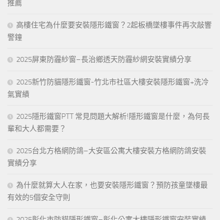
推薦
高樓住宅為什麼要安裝隱形鐵窗？2起板橋墜樓事件再次敲響
警鐘
2025屏東防霾紗窗–長治鄉透天防霾紗網安裝實績分享
2025新竹防貓隱形鐵窗-竹北市社區大樓安裝隱形鐵窗+洗冷
氣實績
2025隱形鐵窗PTT 常見問題大解析!隱形鐵窗是什麼，為何長
輩和大人都需要？
2025台北方格網防鴿–大安區公寓大樓安裝方格網防鴿安裝
實績分享
為什麼就算大人在家，也要安裝隱形鐵窗？預防孩童墜樓最
有效的5個安全守則
2025彰化市防貓隱形鐵窗–彰化公寓大樓隱形鐵窗安裝實績