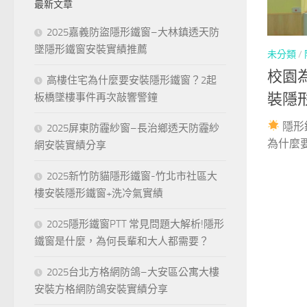
最新文章
字:
2025嘉義防盜隱形鐵窗–大林鎮透天防
墜隱形鐵窗安裝實績推薦
未分類
/
校園
高樓住宅為什麼要安裝隱形鐵窗？2起
裝隱形
板橋墜樓事件再次敲響警鐘
隱形
2025屏東防霾紗窗–長治鄉透天防霾紗
為什麼要
網安裝實績分享
2025新竹防貓隱形鐵窗-竹北市社區大
樓安裝隱形鐵窗+洗冷氣實績
2025隱形鐵窗PTT 常見問題大解析!隱形
鐵窗是什麼，為何長輩和大人都需要？
2025台北方格網防鴿–大安區公寓大樓
安裝方格網防鴿安裝實績分享