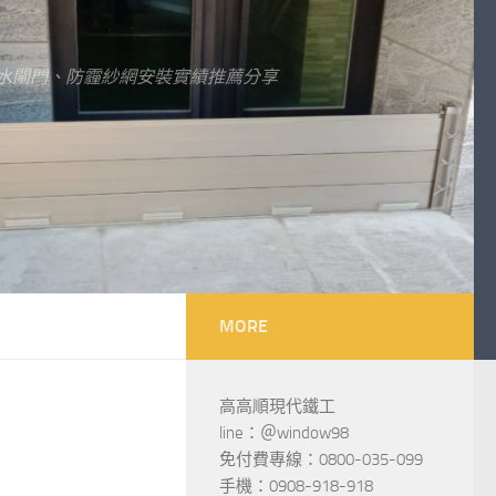
水閘門、防霾紗網安裝實績推薦分享
MORE
高高順現代鐵工
line：＠window98
免付費專線：0800-035-099
手機：0908-918-918