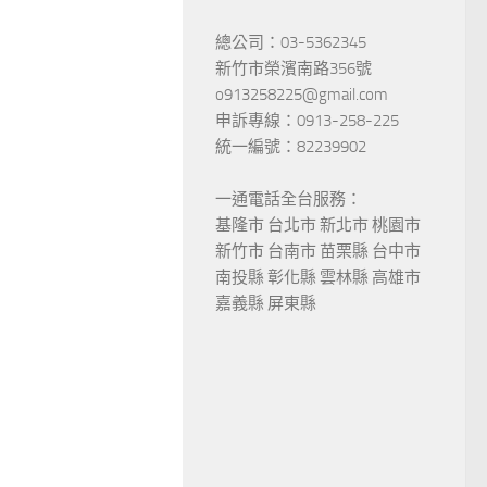
總公司：03-5362345
新竹市榮濱南路356號
o913258225@gmail.com
申訴專線：0913-258-225
統一編號：82239902
一通電話全台服務：
基隆市 台北市 新北市 桃園市
新竹市 台南市 苗栗縣 台中市
南投縣 彰化縣 雲林縣 高雄市
嘉義縣 屏東縣