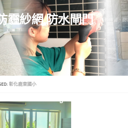
防霾紗網.防水閘門
隱形鐵窗、防
GED:
彰化鹿東國小