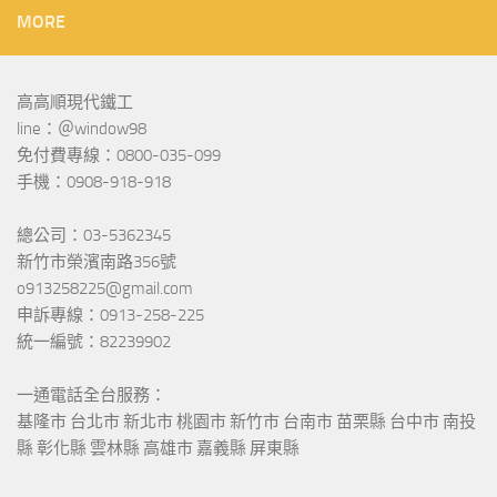
MORE
高高順現代鐵工
line：＠window98
免付費專線：0800-035-099
手機：0908-918-918
總公司：03-5362345
新竹市榮濱南路356號
o913258225@gmail.com
申訴專線：0913-258-225
統一編號：82239902
一通電話全台服務：
基隆市 台北市 新北市 桃園市 新竹市 台南市 苗栗縣 台中市 南投
縣 彰化縣 雲林縣 高雄市 嘉義縣 屏東縣