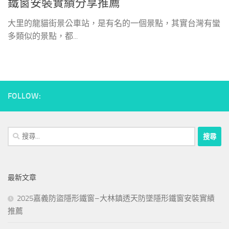
鐵窗安裝實績分享推薦
大里的龍貓街景公車站，是有名的一個景點，其實台灣有蠻
多類似的景點，都...
FOLLOW:
搜
尋
關
鍵
最新文章
字:
2025嘉義防盜隱形鐵窗–大林鎮透天防墜隱形鐵窗安裝實績
推薦