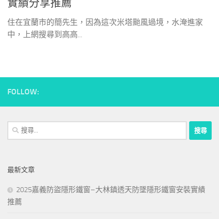
實績分享推薦
住在宜蘭市的簡先生，因為這次米塔颱風過境，水淹進家
中，上網搜尋到高高...
FOLLOW:
搜
尋
關
鍵
最新文章
字:
2025嘉義防盜隱形鐵窗–大林鎮透天防墜隱形鐵窗安裝實績
推薦