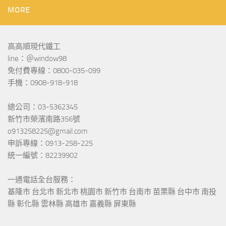
MORE
高高順現代鐵工
line：＠window98
免付費專線：0800-035-099
手機：0908-918-918
總公司：03-5362345
新竹市榮濱南路356號
o913258225@gmail.com
申訴專線：0913-258-225
統一編號：82239902
一通電話全台服務：
基隆市 台北市 新北市 桃園市 新竹市 台南市 苗栗縣 台中市 南投
縣 彰化縣 雲林縣 高雄市 嘉義縣 屏東縣