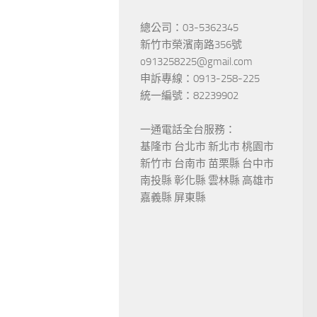
總公司：03-5362345
新竹市榮濱南路356號
o913258225@gmail.com
申訴專線：0913-258-225
統一編號：82239902
一通電話全台服務：
基隆市 台北市 新北市 桃園市
新竹市 台南市 苗栗縣 台中市
南投縣 彰化縣 雲林縣 高雄市
嘉義縣 屏東縣