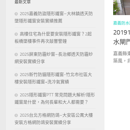
最新文章
字:
2025嘉義防盜隱形鐵窗–大林鎮透天防
墜隱形鐵窗安裝實績推薦
嘉義防水
201
高樓住宅為什麼要安裝隱形鐵窗？2起
水閘
板橋墜樓事件再次敲響警鐘
嘉義縣
2025屏東防霾紗窗–長治鄉透天防霾紗
築風，非
網安裝實績分享
2025新竹防貓隱形鐵窗-竹北市社區大
樓安裝隱形鐵窗+洗冷氣實績
2025隱形鐵窗PTT 常見問題大解析!隱形
鐵窗是什麼，為何長輩和大人都需要？
2025台北方格網防鴿–大安區公寓大樓
安裝方格網防鴿安裝實績分享