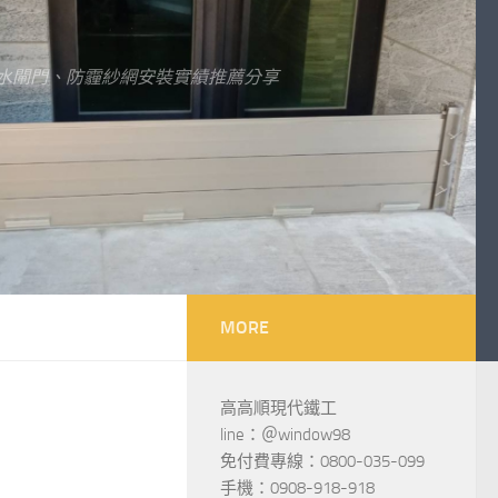
水閘門、防霾紗網安裝實績推薦分享
MORE
高高順現代鐵工
line：＠window98
免付費專線：0800-035-099
手機：0908-918-918