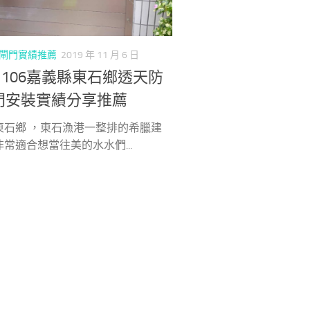
閘門實績推薦
2019 年 11 月 6 日
91106嘉義縣東石鄉透天防
門安裝實績分享推薦
東石鄉 ，東石漁港一整排的希臘建
常適合想當往美的水水們...