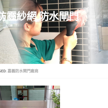
防霾紗網.防水閘門
隱形鐵窗、防
GED:
嘉義防水閘門廠商