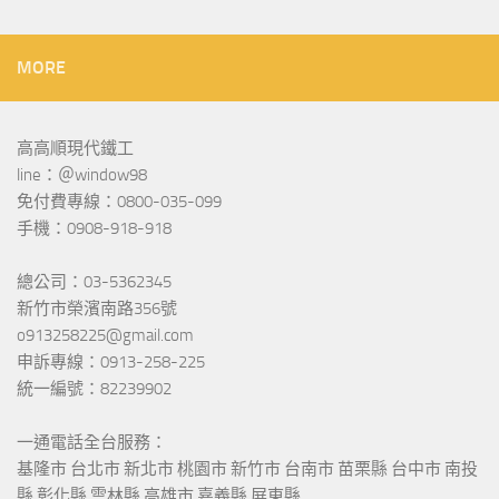
MORE
高高順現代鐵工
line：＠window98
免付費專線：0800-035-099
手機：0908-918-918
總公司：03-5362345
新竹市榮濱南路356號
o913258225@gmail.com
申訴專線：0913-258-225
統一編號：82239902
一通電話全台服務：
基隆市 台北市 新北市 桃園市 新竹市 台南市 苗栗縣 台中市 南投
縣 彰化縣 雲林縣 高雄市 嘉義縣 屏東縣