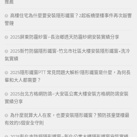
推薦
高樓住宅為什麼要安裝隱形鐵窗？2起板橋墜樓事件再次敲響
警鐘
2025屏東防霾紗窗–長治鄉透天防霾紗網安裝實績分享
2025新竹防貓隱形鐵窗-竹北市社區大樓安裝隱形鐵窗+洗冷
氣實績
2025隱形鐵窗PTT 常見問題大解析!隱形鐵窗是什麼，為何長
輩和大人都需要？
2025台北方格網防鴿–大安區公寓大樓安裝方格網防鴿安裝
實績分享
為什麼就算大人在家，也要安裝隱形鐵窗？預防孩童墜樓最
有效的5個安全守則
2025彰化市防貓隱形鐵窗–彰化公寓大樓隱形鐵窗安裝實績