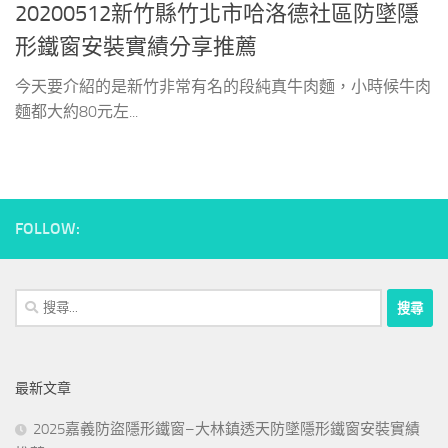
20200512新竹縣竹北市哈洛德社區防墜隱
形鐵窗安裝實績分享推薦
今天要介紹的是新竹非常有名的段純真牛肉麵，小時候牛肉
麵都大約80元左...
FOLLOW:
搜
尋
關
鍵
最新文章
字:
2025嘉義防盜隱形鐵窗–大林鎮透天防墜隱形鐵窗安裝實績