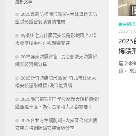
最新文章
字:
2025嘉義防盜隱形鐵窗–大林鎮透天防
墜隱形鐵窗安裝實績推薦
台中隱形
2025 年 
高樓住宅為什麼要安裝隱形鐵窗？2起
202
板橋墜樓事件再次敲響警鐘
樓隱
2025屏東防霾紗窗–長治鄉透天防霾紗
這次來
網安裝實績分享
窗。 來
2025新竹防貓隱形鐵窗-竹北市社區大
樓安裝隱形鐵窗+洗冷氣實績
2025隱形鐵窗PTT 常見問題大解析!隱形
鐵窗是什麼，為何長輩和大人都需要？
2025台北方格網防鴿–大安區公寓大樓
安裝方格網防鴿安裝實績分享