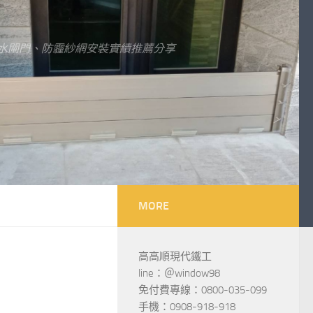
水閘門、防霾紗網安裝實績推薦分享
MORE
高高順現代鐵工
line：＠window98
免付費專線：0800-035-099
手機：0908-918-918