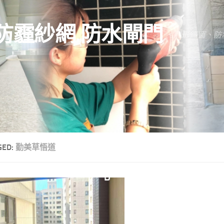
防霾紗網.防水閘門
隱形鐵窗、防
GED:
勤美草悟道