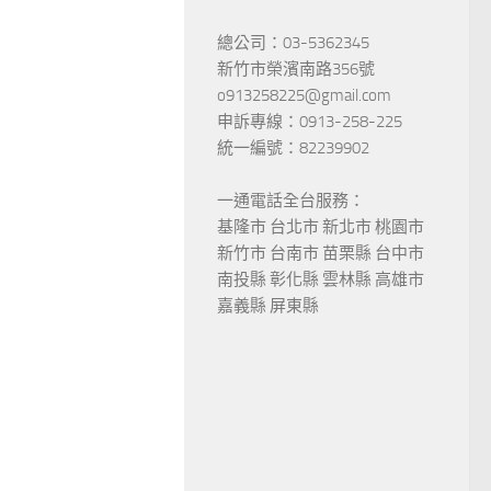
總公司：03-5362345
新竹市榮濱南路356號
o913258225@gmail.com
申訴專線：0913-258-225
統一編號：82239902
一通電話全台服務：
基隆市 台北市 新北市 桃園市
新竹市 台南市 苗栗縣 台中市
南投縣 彰化縣 雲林縣 高雄市
嘉義縣 屏東縣