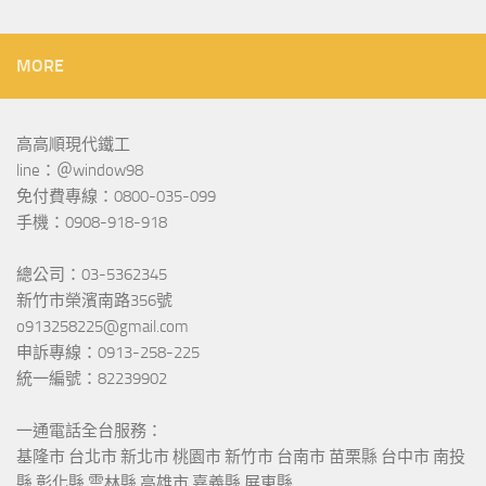
MORE
高高順現代鐵工
line：＠window98
免付費專線：0800-035-099
手機：0908-918-918
總公司：03-5362345
新竹市榮濱南路356號
o913258225@gmail.com
申訴專線：0913-258-225
統一編號：82239902
一通電話全台服務：
基隆市 台北市 新北市 桃園市 新竹市 台南市 苗栗縣 台中市 南投
縣 彰化縣 雲林縣 高雄市 嘉義縣 屏東縣