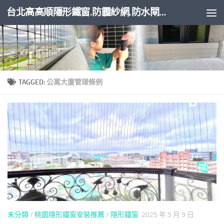
台北高高順隱形鐵窗.防霾紗網.防水閘門
Skip to content
TAGGED:
公寓大廈管理條例
未分類
/
桃園隱形鐵窗安裝推薦
/
隱形鐵窗
2025 年 5 月 9 日