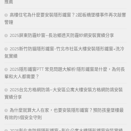
推薦
高樓住宅為什麼要安裝隱形鐵窗？2起板橋墜樓事件再次敲響
警鐘
2025屏東防霾紗窗–長治鄉透天防霾紗網安裝實績分享
2025新竹防貓隱形鐵窗-竹北市社區大樓安裝隱形鐵窗+洗冷
氣實績
2025隱形鐵窗PTT 常見問題大解析!隱形鐵窗是什麼，為何長
輩和大人都需要？
2025台北方格網防鴿–大安區公寓大樓安裝方格網防鴿安裝
實績分享
為什麼就算大人在家，也要安裝隱形鐵窗？預防孩童墜樓最
有效的5個安全守則
2025彰化市防貓隱形鐵窗–彰化公寓大樓隱形鐵窗安裝實績