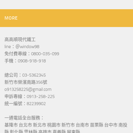
MORE
高高順現代鐵工
line：＠window98
免付費專線：0800-035-099
手機：0908-918-918
總公司：03-5362345
新竹市榮濱南路356號
o913258225@gmail.com
申訴專線：0913-258-225
統一編號：82239902
一通電話全台服務：
基隆市 台北市 新北市 桃園市 新竹市 台南市 苗栗縣 台中市 南投
縣 彰化縣 雲林縣 高雄市 嘉義縣 屏東縣