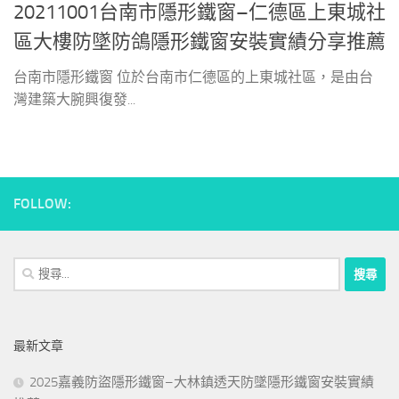
20211001台南市隱形鐵窗–仁德區上東城社
區大樓防墜防鴿隱形鐵窗安裝實績分享推薦
台南市隱形鐵窗 位於台南市仁德區的上東城社區，是由台
灣建築大腕興復發...
FOLLOW:
搜
尋
關
鍵
最新文章
字:
2025嘉義防盜隱形鐵窗–大林鎮透天防墜隱形鐵窗安裝實績