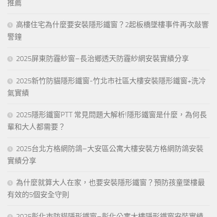
推薦
高樓住宅為什麼要安裝隱形鐵窗？2起板橋墜樓事件再次敲響
警鐘
2025屏東防霾紗窗–長治鄉透天防霾紗網安裝實績分享
2025新竹防貓隱形鐵窗-竹北市社區大樓安裝隱形鐵窗+洗冷
氣實績
2025隱形鐵窗PTT 常見問題大解析!隱形鐵窗是什麼，為何長
輩和大人都需要？
2025台北方格網防鴿–大安區公寓大樓安裝方格網防鴿安裝
實績分享
為什麼就算大人在家，也要安裝隱形鐵窗？預防孩童墜樓最
有效的5個安全守則
2025彰化市防貓隱形鐵窗–彰化公寓大樓隱形鐵窗安裝實績