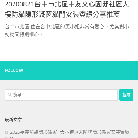
20200821台中市北區中友文心園邸社區大
樓防貓隱形鐵窗貓門安裝實績分享推薦
台中市北區 住在台中北區的黃小姐非常有愛心，尤其對小
動物又特別細心，...
FOLLOW:
搜
尋
關
鍵
最新文章
字:
2025嘉義防盜隱形鐵窗–大林鎮透天防墜隱形鐵窗安裝實績