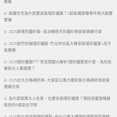
推薦
高樓住宅為什麼要安裝隱形鐵窗？2起板橋墜樓事件再次敲響
警鐘
2025屏東防霾紗窗–長治鄉透天防霾紗網安裝實績分享
2025新竹防貓隱形鐵窗-竹北市社區大樓安裝隱形鐵窗+洗冷
氣實績
2025隱形鐵窗PTT 常見問題大解析!隱形鐵窗是什麼，為何長
輩和大人都需要？
2025台北方格網防鴿–大安區公寓大樓安裝方格網防鴿安裝
實績分享
為什麼就算大人在家，也要安裝隱形鐵窗？預防孩童墜樓最
有效的5個安全守則
2025彰化市防貓隱形鐵窗–彰化公寓大樓隱形鐵窗安裝實績