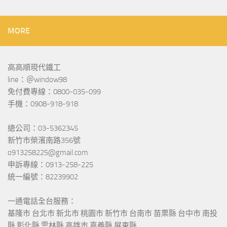
MORE
高高順現代鐵工
line：＠window98
免付費專線：0800-035-099
手機：0908-918-918
總公司：03-5362345
新竹市榮濱南路356號
o913258225@gmail.com
申訴專線：0913-258-225
統一編號：82239902
一通電話全台服務：
基隆市 台北市 新北市 桃園市 新竹市 台南市 苗栗縣 台中市 南投
縣 彰化縣 雲林縣 高雄市 嘉義縣 屏東縣