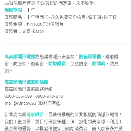
66號尼龍固定鍵(全球最好的固定鍵，永不脆化)
保固期限
：十年
安裝贈品：十年保固卡+永久免費安全檢查+電工鉗+鉗子套
安裝金額：約11000元(1個陽台)
安裝者：文哥+Eason
高高順隱形鐵窗
為您建構隱形安全網：
防貓咪墜樓
，隱形鐵
窗，防墜網，鋼索窗，
防盜鐵窗
，兒童防墜，
防鴿網
，防鳥
網。
高高順隱形鐵窗粉絲團
高高順隱形鐵窗服務專線
0800-035-099 0908-918-918
line: @window98 (ID前面有@)
新北高高順
隱形鐵窗
，最值得推薦的新北板橋防鴿隱形鐵窗！
我們工廠直營，並自行研發多種工法，技術領先全球，利用工
廠直營的優勢，以批發價便宜回饋給消費者，請大家多多推薦