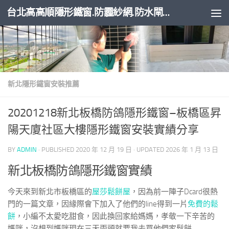
台北高高順隱形鐵窗.防霾紗網.防水閘門
Skip to content
新北隱形鐵窗安裝推薦
20201218新北板橋防鴿隱形鐵窗–板橋區昇
陽天廈社區大樓隱形鐵窗安裝實績分享
BY
ADMIN
· PUBLISHED
2020 年 12 月 19 日
· UPDATED
2026 年 1 月 13 日
新北板橋防鴿隱形鐵窗實績
今天來到新北市板橋區的
屋莎鬆餅屋
，因為前一陣子Dcard很熱
門的一篇文章，因緣際會下加入了他們的line得到一片
免費的鬆
餅
，小編不太愛吃甜食，因此換回家給媽媽，孝敬一下辛苦的
媽咪，沒想到媽咪現在三天兩頭就要我去買他們家鬆餅…