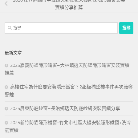
實績分享推薦
搜
尋
關
鍵
最新文章
字:
2025嘉義防盜隱形鐵窗–大林鎮透天防墜隱形鐵窗安裝實績
推薦
高樓住宅為什麼要安裝隱形鐵窗？2起板橋墜樓事件再次敲響
警鐘
2025屏東防霾紗窗–長治鄉透天防霾紗網安裝實績分享
2025新竹防貓隱形鐵窗-竹北市社區大樓安裝隱形鐵窗+洗冷
氣實績