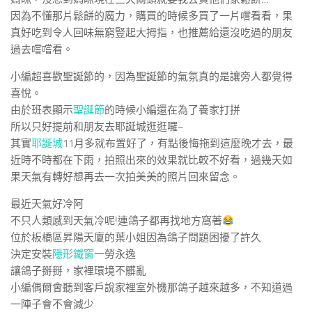
因為不懂那片鬆餅的魔力，購買的時候多買了一片嚐看看，果
真好吃到令人回味無窮豎起大拇指，也推薦給還沒吃過的朋友
過去嚐嚐看。
小編超喜歡聖誕節的，因為聖誕節的氣氛真的是讓旁人都覺得
喜悅。
由於班表顯示
聖誕節
的時候小編還在為了養家打拼
所以只好提前和朋友去耶誕城逛逛囉~
其實
耶誕城
11月多就布置好了，有點後悔拖到這麼晚才去，最
近時不時都在下雨，拍照出來的效果就比較不好看，過幾天如
果天氣有轉好想再去一次拍美美的照片回來留念。
最近天氣好冷阿
不只人類感到天氣冷呢!連鴿子都再找地方窩著
位於板橋區昇陽天廈的葉小姐因為鴿子問題困擾了許久
決定安裝
隱形鐵窗
一勞永逸
讓鴿子掰掰，家裡環境不髒亂
小編偶爾會聽到客戶說家裡室外機那鴿子越來越多，不知道過
一陣子會不會減少