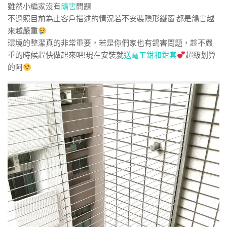
雖然小編家沒有
鴿害
問題
不過照目前為止客戶描述的情況若不安裝隱形鐵窗 都是鴿害越
來越嚴重
環境的整潔真的非常重要，若是你們家也有鴿害問題，趁不嚴
重的時候趕快做起來吧!現在安裝就
送電工鉗和鉗套
超級划算
的阿