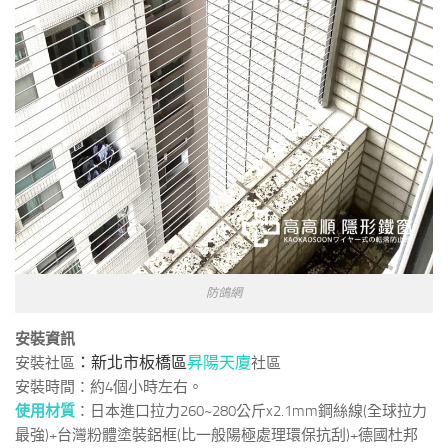
防鴿網
安裝資訊
安裝社區
：新北市板橋區
昇陽天廈
社區
安裝時間：約4個小時左右。
使用材質
：日本進口拉力260~280公斤x2.1mm鋼絲線(全球拉力
最強)+台灣粉體塗裝鋁框(比一般陽極處理環保抗刮)+德國杜邦