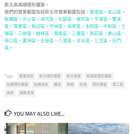
新北高高順隱形鐵窗。
我們的營業範圍包括新北市營業範圍包括：
萬里區
、
金山區
、
板橋區
、
汐止區
、
深坑區
、
石碇區
、
瑞芳區
、
平溪區
、
雙溪
區
、
貢寮區
、
新店區
、
坪林區
、
烏來區
、
永和區
、
中和區
、
土
城區
、
三峽區
、
樹林區
、
鶯歌區
、
三重區
、
新莊區
、
泰山區
、
林口區
、
蘆洲區
、
五股區
、
八里區
、
淡水區
、
三芝區
、
石門
區
。
Tags:
嚴重鴿害
新北隱形鐵窗
新北鴿害
板橋區隱形鐵窗
板橋隱形鐵窗
板橋鴿害
贈送
鉗套
防鴿
隱形鐵窗
電工鉗
鴿害
鴿糞清潔
YOU MAY ALSO LIKE...