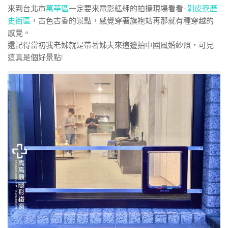
來到台北市
萬華區
一定要來電影艋舺的拍攝現場看看-
剝皮寮歷
史街區
，古色古香的景點，感覺穿著旗袍站再那就有種穿越的
感覺。
還記得當初我老姊就是帶著姊夫來這邊拍中國風婚紗照，可見
這真是個好景點!