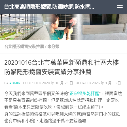
台北高高順隱形鐵窗.防霾紗網.防水閘門
Skip to content
台北隱形鐵窗安裝推薦
/
未分類
20201016台北市萬華區新碩鼎和社區大樓
防貓隱形鐵窗安裝實績分享推薦
BY
ADMIN
· PUBLISHED
2020 年 10 月 21 日
· UPDATED
2026 年 1 月 13 日
今天我們來到萬華區平價又美味的”
正宗福州乾拌麵
“，裡面當然
不是只有賣福州乾拌麵，但是既然店名就是招牌料理一定要吃
看看囉(本來只是隨便吃吃，沒想到竟一試成主顧了)。
真的是銅板價的價格就可以吃到大碗的乾麵(當然胃口小的妹紙
也有中碗和小碗)，走過路過千萬不要錯過囉~