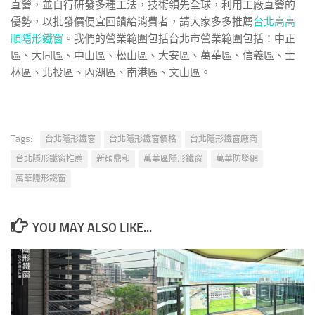
直營，並自行研發多種工法，技術領先全球，利用工廠直營的
優勢，以批發價便宜回饋給消費者，請大家多多推薦
台北高高
順隱形鐵窗
。我們的營業範圍包括台北市營業範圍包括：中正
區、大同區、中山區、松山區、大安區、萬華區、信義區、士
林區、北投區、內湖區、南港區、文山區。
Tags:
台北隱形鐵窗
台北隱形鐵窗價格
台北隱形鐵窗廠商
台北隱形鐵窗推薦
新碩鼎和
萬華區隱形鐵窗
萬華防墜網
萬華隱形鐵窗
YOU MAY ALSO LIKE...