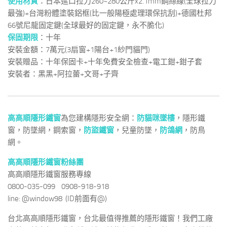
使用材質
：日本進口拉力260~280公斤x2.1mm鋼絲線(全球拉力
最強)+台灣粉體塗裝鋁框(比一般陽極處理環保抗刮)+德國杜邦
66號尼龍固定鍵(全球最好的固定鍵，永不脆化)
保固期限
：十年
安裝金額：7萬元(3扇窗+1陽台+1紗門貓門)
安裝贈品：十年保固卡+十年免費安全檢查+電工鉗+鉗子套
安裝者：黑黑+阿拉蕾+文哥+子齊
高高順隱形鐵窗
為您建構隱形安全網：
防貓咪墜樓
，隱形鐵
窗，防墜網，鋼索窗，
防盜鐵窗
，兒童防墜，
防鴿網
，防鳥
網。
高高順隱形鐵窗粉絲團
高高順隱形鐵窗服務專線
0800-035-099 0908-918-918
line: @window98 (ID前面有@)
台北高高順隱形鐵窗，台北最值得推薦的隱形鐵窗！我們工廠