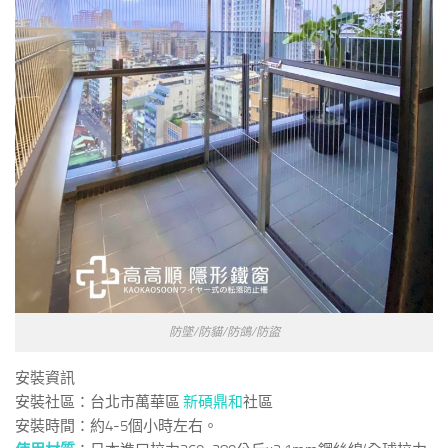
防墜/防貓/防鴿/防盜
安裝資訊
安裝社區：台北市萬華區
新碩鼎和
社區
安裝時間：約4-5個小時左右。