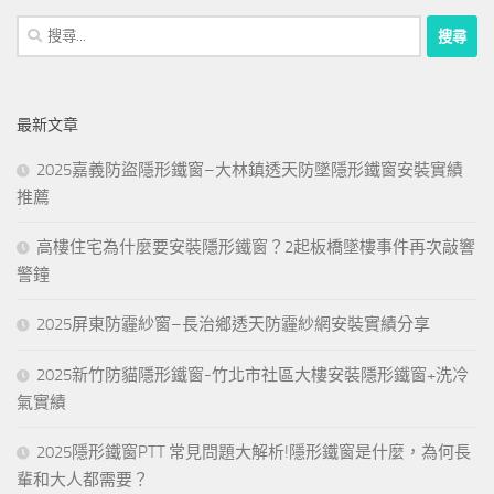
搜
尋
關
鍵
最新文章
字:
2025嘉義防盜隱形鐵窗–大林鎮透天防墜隱形鐵窗安裝實績
推薦
高樓住宅為什麼要安裝隱形鐵窗？2起板橋墜樓事件再次敲響
警鐘
2025屏東防霾紗窗–長治鄉透天防霾紗網安裝實績分享
2025新竹防貓隱形鐵窗-竹北市社區大樓安裝隱形鐵窗+洗冷
氣實績
2025隱形鐵窗PTT 常見問題大解析!隱形鐵窗是什麼，為何長
輩和大人都需要？