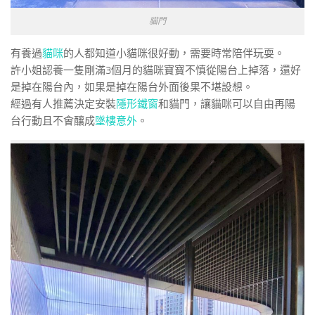
貓門
有養過
貓咪
的人都知道小貓咪很好動，需要時常陪伴玩耍。
許小姐認養一隻剛滿3個月的貓咪寶寶不慎從陽台上掉落，還好
是掉在陽台內，如果是掉在陽台外面後果不堪設想。
經過有人推薦決定安裝
隱形鐵窗
和貓門，讓貓咪可以自由再陽
台行動且不會釀成
墜樓意外
。