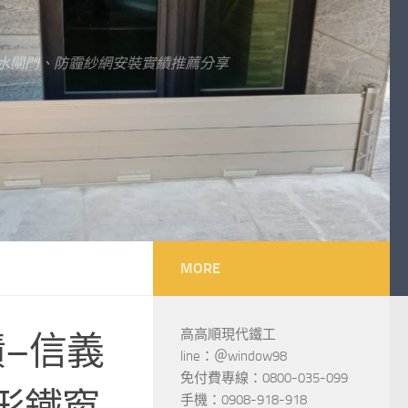
水閘門、防霾紗網安裝實績推薦分享
MORE
高高順現代鐵工
績–信義
line：＠window98
免付費專線：0800-035-099
形鐵窗
手機：0908-918-918