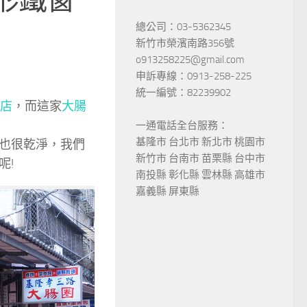
總公司：03-5362345
新竹市榮濱南路356號
o913258225@gmail.com
申訴專線：0913-258-225
統一編號：82239902
老店
，而這家
大腸
一通電話全台服務：
基隆市 台北市 新北市 桃園市
也很乾淨，我們
新竹市 台南市 苗栗縣 台中市
呢!
南投縣 彰化縣 雲林縣 高雄市
嘉義縣 屏東縣