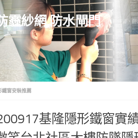
防霾紗網.防水閘門
隱形鐵窗、防
形鐵窗安裝推薦
0200917基隆隱形鐵窗實
微笑台北社區大樓防墜隱