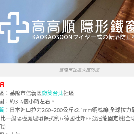
基隆市社區大樓防墜
訊
區：基隆市信義區
微笑台北
社區
間：約3-4個小時左右。
質
：日本進口拉力260~280公斤x2.1mm鋼絲線(全球拉
(比一般陽極處理環保抗刮)+德國杜邦66號尼龍固定鍵(
化)