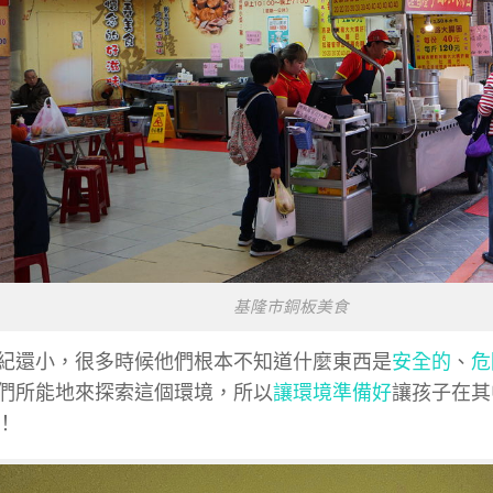
基隆市銅板美食
紀還小，很多時候他們根本不知道什麼東西是
安全的
、
危
們所能地來探索這個環境，所以
讓環境準備好
讓孩子在其
！