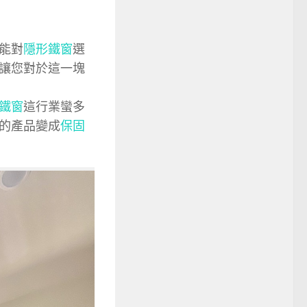
能對
隱形鐵窗
選
讓您對於這一塊
鐵窗
這行業蠻多
的產品變成
保固