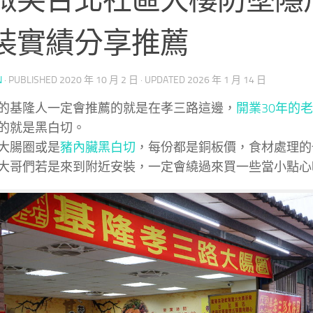
裝實績分享推薦
N
· PUBLISHED
2020 年 10 月 2 日
· UPDATED
2026 年 1 月 14 日
的基隆人一定會推薦的就是在孝三路這邊，
開業30年的
的就是黑白切。
大腸圈或是
豬內臟黑白切
，每份都是銅板價，食材處理的
大哥們若是來到附近安裝，一定會繞過來買一些當小點心