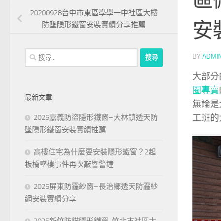
20200928台中市東區學學一中社區大樓
安
防墜隱形鐵窗安裝實績分享推薦
搜
BY
ADMI
尋
大部分
關
圈專賣
鍵
最新文章
字:
無論是
工班的
2025嘉義防盜隱形鐵窗–大林鎮透天防
墜隱形鐵窗安裝實績推薦
高樓住宅為什麼要安裝隱形鐵窗？2起
板橋墜樓事件再次敲響警鐘
2025屏東防霾紗窗–長治鄉透天防霾紗
網安裝實績分享
2025新竹防貓隱形鐵窗-竹北市社區大