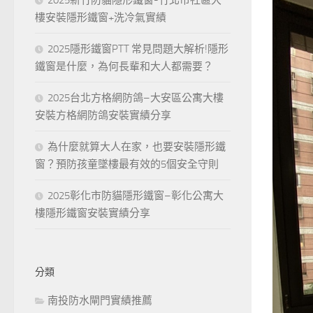
樓安裝隱形鐵窗+洗冷氣實績
2025隱形鐵窗PTT 常見問題大解析!隱形
鐵窗是什麼，為何長輩和大人都需要？
2025台北方格網防鴿–大安區公寓大樓
安裝方格網防鴿安裝實績分享
為什麼就算大人在家，也要安裝隱形鐵
窗？預防孩童墜樓最有效的5個安全守則
2025彰化市防貓隱形鐵窗–彰化公寓大
樓隱形鐵窗安裝實績分享
分類
南投防水閘門實績推薦