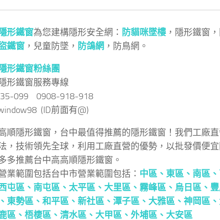
隱形鐵窗
為您建構隱形安全網：
防貓咪墜樓
，隱形鐵窗，
盜鐵窗
，兒童防墜，
防鴿網
，防鳥網。
隱形鐵窗粉絲團
隱形鐵窗服務專線
035-099 0908-918-918
 @window98 (ID前面有@)
高順隱形鐵窗，台中最值得推薦的隱形鐵窗！我們工廠直
法，技術領先全球，利用工廠直營的優勢，以批發價便宜
多多推薦台中高高順隱形鐵窗。
營業範圍包括台中市營業範圍包括：
中區、
東區、
南區、
西屯區、
南屯區、
太平區、
大里區、
霧峰區、
烏日區、
豐
、
東勢區、
和平區、
新社區、
潭子區、
大雅區、
神岡區、
鹿區、
梧棲區、
清水區、
大甲區、
外埔區、
大安區