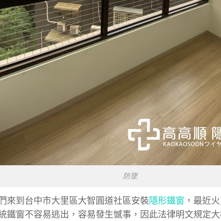
防墜
們來到台中市大里區大智圓道社區安裝
隱形鐵窗
，最近火
統鐵窗不容易逃出，容易發生憾事，因此法律明文規定大