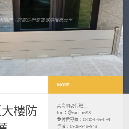
水閘門、防霾紗網安裝實績推薦分享
MORE
高高順現代鐵工
區大樓防
line：＠window98
免付費專線：0800-035-099
薦
手機：0908-918-918