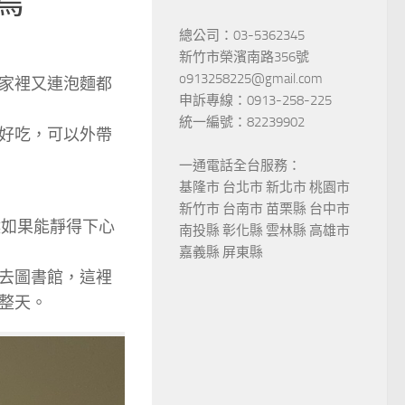
總公司：03-5362345
新竹市榮濱南路356號
o913258225@gmail.com
家裡又連泡麵都
申訴專線：0913-258-225
統一編號：82239902
好吃，可以外帶
一通電話全台服務：
基隆市 台北市 新北市 桃園市
新竹市 台南市 苗栗縣 台中市
候如果能靜得下心
南投縣 彰化縣 雲林縣 高雄市
嘉義縣 屏東縣
去圖書館，這裡
整天。