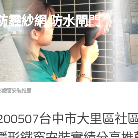
防霾紗網.防水閘門
隱形鐵窗、防
形鐵窗安裝推薦
0200507台中市大里區社
隱形鐵窗安裝實績分享推