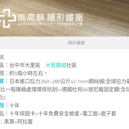
隱形鐵窗
訊
社區：台中市大里區
大智圓道
社區
間：約5個小時左右。
質
：日本進口拉力260~280公斤x2.1mm鋼絲線(全球拉
(比一般陽極處理環保抗刮)+德國杜邦66號尼龍固定鍵(
化)
限
：十年
品：十年保固卡+十年免費安全檢查+電工鉗+鉗子套
：黑黑+阿拉蕾