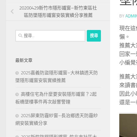
20200429新竹市隱形鐵窗–新竹東區社
區防墜隱形鐵窗安裝實績分享推薦
BY
ADMI
現在這
搜
懶。
尋
推薦大
關
回家一
鍵
最新文章
小編覺
字:
2025嘉義防盜隱形鐵窗–大林鎮透天防
推薦大
墜隱形鐵窗安裝實績推薦
來讀書
因此小
高樓住宅為什麼要安裝隱形鐵窗？2起
還是一
板橋墜樓事件再次敲響警鐘
2025屏東防霾紗窗–長治鄉透天防霾紗
網安裝實績分享
2025新竹防貓隱形鐵窗-竹北市社區大