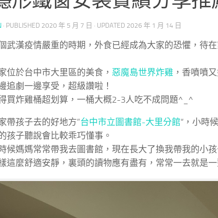
N
· PUBLISHED
2020 年 5 月 7 日
· UPDATED
2026 年 1 月 14 日
個武漢疫情嚴重的時期，外食已經成為大家的恐懼，待在
家位於台中市大里區的美食，
惡魔島世界炸雞
，香噴噴又
邊追劇一邊享受，超級讚啦！
得買炸雞桶超划算，一桶大概2-3人吃不成問題^_^
家帶孩子去的好地方”
台中市立圖書館-大里分館
“，小時
的孩子聽說會比較乖巧懂事。
時候媽媽常常帶我去圖書館，現在長大了換我帶我的小孩
樣這麼舒適安靜，裏頭的讀物應有盡有，常常一去就是一