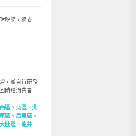
防墜網，鋼索
營，並自行研發
回饋給消費者，
西區、
北區、
北
原區、
后里區、
大肚區、
龍井