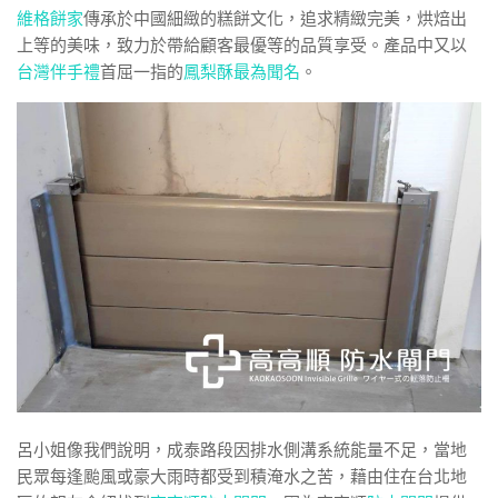
維格餅家
傳承於中國細緻的糕餅文化，追求精緻完美，烘焙出
上等的美味，致力於帶給顧客最優等的品質享受。產品中又以
台灣伴手禮
首屈一指的
鳳梨酥最為聞名
。
呂小姐像我們說明，成泰路段因排水側溝系統能量不足，當地
民眾每逢颱風或豪大雨時都受到積淹水之苦，藉由住在台北地