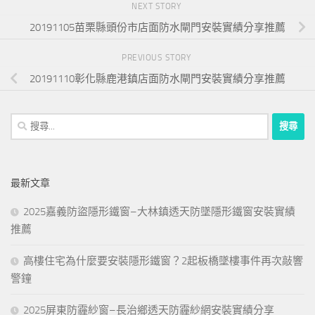
NEXT STORY
20191105苗栗縣頭份市店面防水閘門安裝實績分享推薦
PREVIOUS STORY
20191110彰化縣鹿港鎮店面防水閘門安裝實績分享推薦
搜
尋
關
鍵
最新文章
字:
2025嘉義防盜隱形鐵窗–大林鎮透天防墜隱形鐵窗安裝實績
推薦
高樓住宅為什麼要安裝隱形鐵窗？2起板橋墜樓事件再次敲響
警鐘
2025屏東防霾紗窗–長治鄉透天防霾紗網安裝實績分享