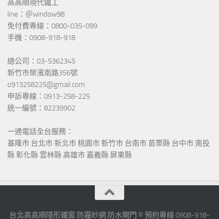
高高順現代鐵工
line：＠window98
免付費專線：0800-035-099
手機：0908-918-918
總公司：03-5362345
新竹市榮濱南路356號
o913258225@gmail.com
申訴專線：0913-258-225
統一編號：82239902
一通電話全台服務：
基隆市 台北市 新北市 桃園市 新竹市 台南市 苗栗縣 台中市 南投
縣 彰化縣 雲林縣 高雄市 嘉義縣 屏東縣
台北高高順隱形鐵窗.防霾紗網.防水閘門 © 預約專線 0908-918-