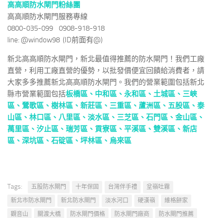
高高順防水閘門粉絲團
高高順防水閘門服務專線
0800-035-099 0908-918-918
line: @window98 (ID前面有@)
新北高高順防水閘門，新北最值得推薦的防水閘門！我們工廠
直營，利用工廠直營的優勢，以批發價便宜回饋給消費者，請
大家多多推薦新北高高順防水閘門。我們的營業範圍包括新北
縣市營業範圍包括
板橋區、
中和區
、
永和區
、
土城區
、
三峽
區
、
鶯歌區
、
樹林區
、
新莊區
、
三重區
、
蘆洲區
、
五股區
、
泰
山區
、
林口區
、
八里區
、
淡水區
、
三芝區
、
石門區
、
金山區
、
萬里區
、
汐止區
、
瑞芳區
、
貢寮區
、
平溪區
、
雙溪區
、
新店
區
、
深坑區
、
石碇區
、
坪林區
、
烏來區
Tags:
五股防水閘門
十年保固
台灣伴手禮
坌嶺吐霧
新北市防水閘門
新北防水閘門
淡水河口
硬漢嶺
維格餅家
觀音山
關渡大橋
防水閘門價格
防水閘門廠商
防水閘門推薦