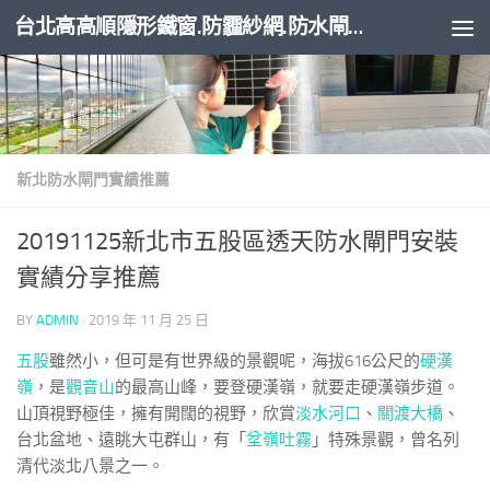
台北高高順隱形鐵窗.防霾紗網.防水閘門
Skip to content
新北防水閘門實績推薦
20191125新北市五股區透天防水閘門安裝
實績分享推薦
BY
ADMIN
·
2019 年 11 月 25 日
五股
雖然小，但可是有世界級的景觀呢，海拔616公尺的
硬漢
嶺
，是
觀音山
的最高山峰，要登硬漢嶺，就要走硬漢嶺步道。
山頂視野極佳，擁有開闊的視野，欣賞
淡水河口
、
關渡大橋
、
台北盆地、遠眺大屯群山，有「
坌嶺吐霧
」特殊景觀，曾名列
清代淡北八景之一。