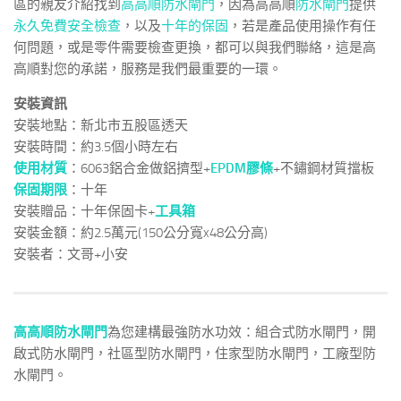
區的親友介紹找到
高高順防水閘門
，因為高高順
防水閘門
提供
永久免費安全檢查
，以及
十年的保固
，若是產品使用操作有任
何問題，或是零件需要檢查更換，都可以與我們聯絡，這是高
高順對您的承諾，服務是我們最重要的一環。
安裝資訊
安裝地點：新北市五股區透天
安裝時間：約3.5個小時左右
使用材質
：6063鋁合金做鋁擠型+
EPDM膠條
+不鏽鋼材質擋板
保固期限
：十年
安裝贈品：十年保固卡+
工具箱
安裝金額：約2.5萬元(150公分寬x48公分高)
安裝者：文哥+小安
高高順防水閘門
為您建構最強防水功效：組合式防水閘門，開
啟式防水閘門，社區型防水閘門，住家型防水閘門，工廠型防
水閘門。