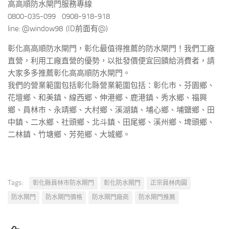
高高順防水閘門服務專線
0800-035-099 0908-918-918
line: @window98 (ID前面有@)
彰化高高順防水閘門，彰化最值得推薦的防水閘門！我們工廠
直營，利用工廠直營的優勢，以批發價便宜回饋給消費者，請
大家多多推薦彰化高高順防水閘門。
我們的營業範圍包括彰化縣營業範圍包括：彰化市、芬園鄉、
花壇鄉、和美鎮、線西鄉、伸港鄉、鹿港鎮、秀水鄉、福興
鄉、員林市、永靖鄉、大村鄉、溪湖鎮、埔心鄉、埔鹽鄉、田
中鎮、二水鄉、社頭鄉、北斗鎮、田尾鄉、溪州鄉、埤頭鄉、
二林鎮、竹塘鄉、芳苑鄉、大城鄉。
Tags:
彰化縣員林市防水閘門
彰化防水閘門
正宗員林肉圓
防水閘門
防水閘門價格
防水閘門廠商
防水閘門推薦