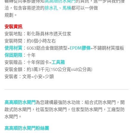
輾轉從同事那邊得知
高高順防水閘門
的資訊，進一步與我們接
洽，包含容易逆流的
排水孔、馬桶
都可以一併做
規劃。
安裝資訊
安裝地點：彰化縣員林市透天住家
安裝時間：約6個小時左右
使用材質
：6063鋁合金做鋁擠型+
EPDM膠條
+不鏽鋼材質擋板
保固期限
：十年
安裝贈品：十年保固卡+
工具箱
安裝金額：約3萬3千元(150公分寬x48公分高)
安裝者：文哥+小安+少顗
高高順防水閘門
為您建構最強防水功效：組合式防水閘門，開
啟式防水閘門，社區型防水閘門，住家型防水閘門，工廠型防
水閘門。
高高順防水閘門粉絲團