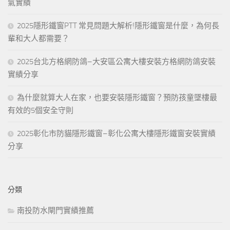
氣實績
2025隱形鐵窗PTT 常見問題大解析!隱形鐵窗是什麼，為何長
輩和大人都需要？
2025台北方格網防鴿–大安區公寓大樓安裝方格網防鴿安裝
實績分享
為什麼就算大人在家，也要安裝隱形鐵窗？預防孩童墜樓最
有效的5個安全守則
2025彰化市防貓隱形鐵窗–彰化公寓大樓隱形鐵窗安裝實績
分享
分類
南投防水閘門實績推薦