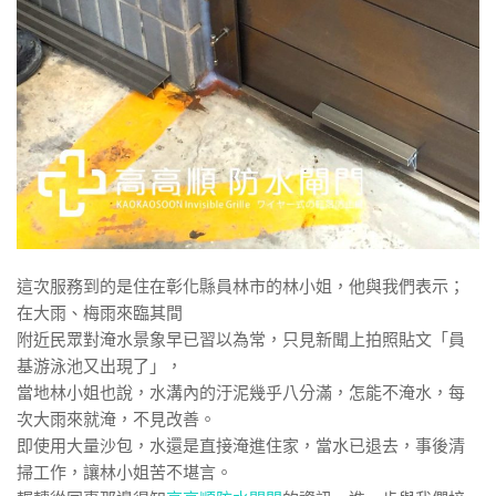
這次服務到的是住在彰化縣員林市的林小姐，他與我們表示；
在大雨、梅雨來臨其間
附近民眾對淹水景象早已習以為常，只見新聞上拍照貼文「員
基游泳池又出現了」，
當地林小姐也說，水溝內的汙泥幾乎八分滿，怎能不淹水，每
次大雨來就淹，不見改善。
即使用大量沙包，水還是直接淹進住家，當水已退去，事後清
掃工作，讓林小姐苦不堪言。