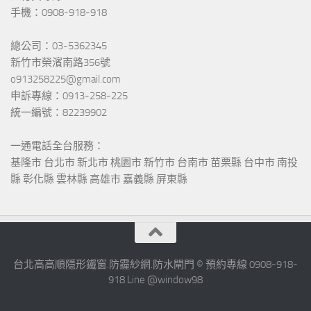
手機：0908-918-918
總公司：03-5362345
新竹市榮濱南路356號
o913258225@gmail.com
申訴專線：0913-258-225
統一編號：82239902
一通電話全台服務：
基隆市 台北市 新北市 桃園市 新竹市 台南市 苗栗縣 台中市 南投
縣 彰化縣 雲林縣 高雄市 嘉義縣 屏東縣
台北高高順隱形鐵窗.防霾紗網.防水閘門 © 預約專線 0908-918-
918 Line @window98