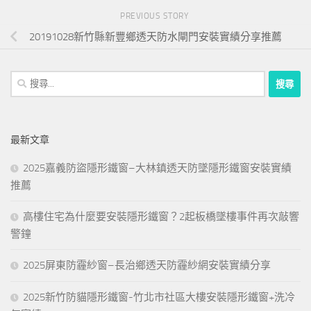
PREVIOUS STORY
20191028新竹縣新豐鄉透天防水閘門安裝實績分享推薦
搜
尋
關
鍵
最新文章
字:
2025嘉義防盜隱形鐵窗–大林鎮透天防墜隱形鐵窗安裝實績
推薦
高樓住宅為什麼要安裝隱形鐵窗？2起板橋墜樓事件再次敲響
警鐘
2025屏東防霾紗窗–長治鄉透天防霾紗網安裝實績分享
2025新竹防貓隱形鐵窗-竹北市社區大樓安裝隱形鐵窗+洗冷