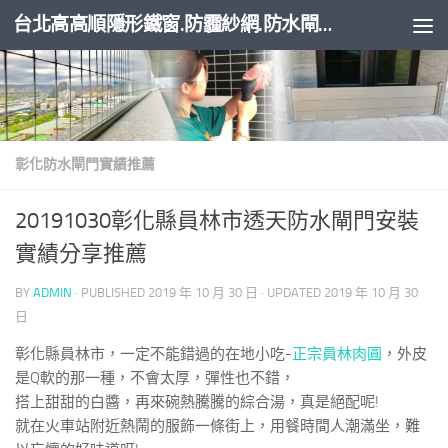
台北高高順隱形鐵窗.防霾紗網.防水閘門
Skip to content
彰化防水閘門實績推薦
20191030彰化縣員林市透天防水閘門安裝
實績分享推薦
BY
ADMIN
· PUBLISHED
2019 年 10 月 30 日
· UPDATED
2019 年 10 月 30
日
彰化縣員林市，一定不能錯過的在地小吃-
正宗員林肉圓
，外皮
是Q軟的那一種，不會太厚，彈性也不錯，
搭上甜甜的白醬，再來碗熱騰騰的綜合湯，真是絕配呢!
就在火車站附近熱鬧的服飾一條街上，用餐時間人潮滿坐，難