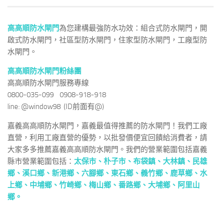
高高順防水閘門
為您建構最強防水功效：組合式防水閘門，開
啟式防水閘門，社區型防水閘門，住家型防水閘門，工廠型防
水閘門。
高高順防水閘門粉絲團
高高順防水閘門服務專線
0800-035-099 0908-918-918
line: @window98 (ID前面有@)
嘉義高高順防水閘門，嘉義最值得推薦的防水閘門！我們工廠
直營，利用工廠直營的優勢，以批發價便宜回饋給消費者，請
大家多多推薦嘉義高高順防水閘門。我們的營業範圍包括嘉義
縣市營業範圍包括：
太保市
、
朴子市
、
布袋鎮
、
大林鎮
、
民雄
鄉
、
溪口鄉
、
新港鄉
、
六腳鄉
、
東石鄉
、
義竹鄉
、
鹿草鄉
、
水
上鄉
、
中埔鄉、
竹崎鄉、
梅山鄉、
番路鄉、
大埔鄉、
阿里山
鄉
。