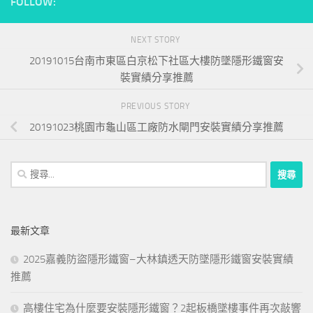
FOLLOW:
NEXT STORY
20191015台南市東區白京松下社區大樓防墜隱形鐵窗安
裝實績分享推薦
PREVIOUS STORY
20191023桃園市龜山區工廠防水閘門安裝實績分享推薦
搜
尋
關
鍵
最新文章
字:
2025嘉義防盜隱形鐵窗–大林鎮透天防墜隱形鐵窗安裝實績
推薦
高樓住宅為什麼要安裝隱形鐵窗？2起板橋墜樓事件再次敲響