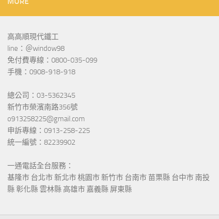
MORE
高高順現代鐵工
line：＠window98
免付費專線：0800-035-099
手機：0908-918-918
總公司：03-5362345
新竹市榮濱南路356號
o913258225@gmail.com
申訴專線：0913-258-225
統一編號：82239902
一通電話全台服務：
基隆市 台北市 新北市 桃園市 新竹市 台南市 苗栗縣 台中市 南投
縣 彰化縣 雲林縣 高雄市 嘉義縣 屏東縣