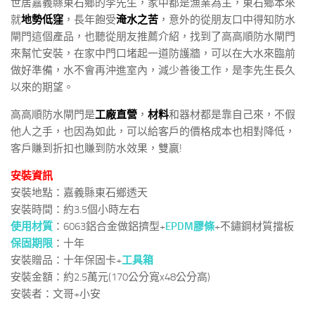
世居嘉義縣東石鄉的李先生，家中都是漁業為主，東石鄉本來
就
地勢低窪
，長年飽受
淹水之苦
，意外的從朋友口中得知防水
閘門這個產品，也聽從朋友推薦介紹，找到了高高順防水閘門
來幫忙安裝，在家中門口堵起一道防護牆，可以在大水來臨前
做好準備，水不會再沖進室內，減少善後工作，是李先生長久
以來的期望。
高高順防水閘門是
工廠直營
，
材料
和器材都是靠自己來，不假
他人之手，也因為如此，可以給客戶的價格成本也相對降低，
客戶賺到折扣也賺到防水效果，雙贏!
安裝資訊
安裝地點：嘉義縣東石鄉透天
安裝時間：約3.5個小時左右
使用材質
：6063鋁合金做鋁擠型+
EPDM膠條
+不鏽鋼材質擋板
保固期限
：十年
安裝贈品：十年保固卡+
工具箱
安裝金額：約2.5萬元(170公分寬x48公分高)
安裝者：文哥+小安