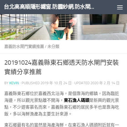
台北高高順隱形鐵窗.防霾紗網.防水閘門
Skip to content
嘉義防水閘門實績推薦
/
未分類
20191024嘉義縣東石鄉透天防水閘門安裝
實績分享推薦
BY
KEVIN
· PUBLISHED
2019 年 10 月 24 日
· UPDATED
2020 年 2 月 14 日
嘉義縣東石鄉位於嘉義西北沿海，是個靠海的鄉鎮，因為臨近
海邊，所以觀光景點離不開海，
東石漁人碼頭
是新興的觀光景
點，不少遊客慕名而來，嘉義縣東石鄉的居民多半也是靠海吃
飯，多以海鮮漁產為主要生計來源。
東石鄉最有名的當然是海產海鮮，在東石漁人碼頭附近就有一