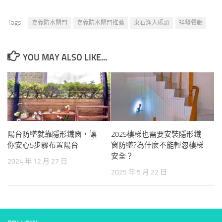
Tags:
嘉義防水閘門
嘉義防水閘門推薦
東石漁人碼頭
祥發餐廳
YOU MAY ALSO LIKE...
陽台防墜就靠隱形鐵窗，讓
2025樓梯也需要安裝隱形鐵
你安心5步驟布置陽台
窗防墜?為什麼不能輕忽樓梯
安全？
2024 年 12 月 27 日
2025 年 5 月 22 日