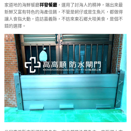
家道地的海鮮餐廳
祥發餐廳
，運用了討海人的精神，端出來最
新鮮又富有特色的海產佳餚，不管是蚵仔或是生魚片，都做得
讓人食指大動，造訪嘉義縣，不妨來東石鄉大啖美食，是個不
錯的選擇。