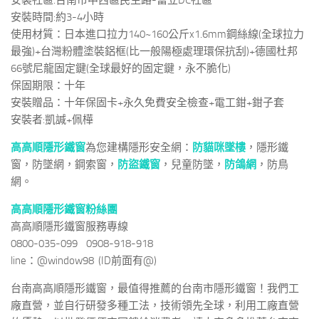
安裝社區:台南市中西區民生路-富立DC社區
安裝時間:約3-4小時
使用材質：日本進口拉力140~160公斤x1.6mm鋼絲線(全球拉力
最強)+台灣粉體塗裝鋁框(比一般陽極處理環保抗刮)+德國杜邦
66號尼龍固定鍵(全球最好的固定鍵，永不脆化)
保固期限：十年
安裝贈品：十年保固卡+永久免費安全檢查+電工鉗+鉗子套
安裝者:凱諴+佩樺
高高順隱形鐵窗
為您建構隱形安全網：
防貓咪墜樓
，隱形鐵
窗，防墜網，鋼索窗，
防盜鐵窗
，兒童防墜，
防鴿網
，防鳥
網。
高高順隱形鐵窗粉絲團
高高順隱形鐵窗服務專線
0800-035-099 0908-918-918
line：@window98 (ID前面有@)
台南高高順隱形鐵窗，最值得推薦的台南市隱形鐵窗！我們工
廠直營，並自行研發多種工法，技術領先全球，利用工廠直營