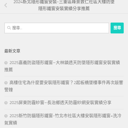
2024新北隱形鐵窗安裝-三重區峰景敦仁社區大樓防墜
隱形鐵窗安裝實績分享推薦
搜
尋
關
鍵
最新文章
字:
2025嘉義防盜隱形鐵窗–大林鎮透天防墜隱形鐵窗安裝實績
推薦
高樓住宅為什麼要安裝隱形鐵窗？2起板橋墜樓事件再次敲響
警鐘
2025屏東防霾紗窗–長治鄉透天防霾紗網安裝實績分享
2025新竹防貓隱形鐵窗-竹北市社區大樓安裝隱形鐵窗+洗冷
氣實績