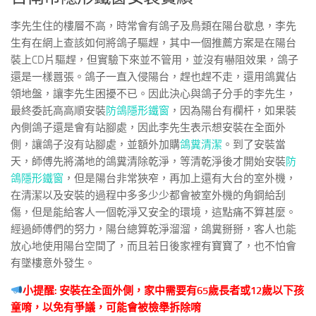
李先生住的樓層不高，時常會有鴿子及鳥類在陽台歇息，李先
生有在網上查該如何將鴿子驅趕，其中一個推薦方案是在陽台
裝上CD片驅趕，但實驗下來並不管用，並沒有嚇阻效果，鴿子
還是一樣囂張。鴿子一直入侵陽台，趕也趕不走，還用鴿糞佔
領地盤，讓李先生困擾不已。因此決心與鴿子分手的李先生，
最終委託高高順安裝
防鴿隱形鐵窗
，因為陽台有欄杆，如果裝
內側鴿子還是會有站腳處，因此李先生表示想安裝在全面外
側，讓鴿子沒有站腳處，並額外加購
鴿糞清潔
。到了安裝當
天，師傅先將滿地的鴿糞清除乾淨，等清乾淨後才開始安裝
防
鴿隱形鐵窗
，但是陽台非常狹窄，再加上還有大台的室外機，
在清潔以及安裝的過程中多多少少都會被室外機的角鋼給刮
傷，但是能給客人一個乾淨又安全的環境，這點痛不算甚麼。
經過師傅們的努力，陽台總算乾淨溜溜，鴿糞掰掰，客人也能
放心地使用陽台空間了，而且若日後家裡有寶寶了，也不怕會
有墜樓意外發生。
小提醒: 安裝在全面外側，家中需要有65歲長者或12歲以下孩
童唷，以免有爭議，可能會被檢舉拆除唷