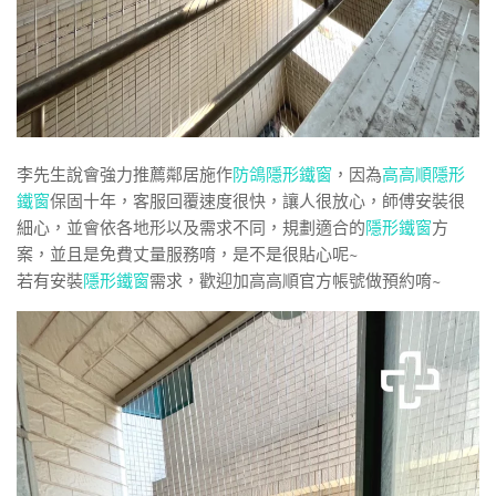
李先生說會強力推薦鄰居施作
防鴿隱形鐵窗
，因為
高高順隱形
鐵窗
保固十年，客服回覆速度很快，讓人很放心，師傅安裝很
細心，並會依各地形以及需求不同，規劃適合的
隱形鐵窗
方
案，並且是免費丈量服務唷，是不是很貼心呢~
若有安裝
隱形鐵窗
需求，歡迎加高高順官方帳號做預約唷~