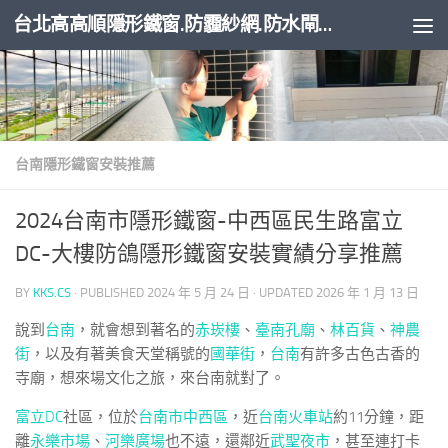
台北高高順隱形鐵窗.防霾紗網.防水閘門
Skip to content
台南隱形鐵窗安裝推薦
2024台南市隱形鐵窗-中西區民生路富立
DC-大樓防鴿隱形鐵窗安裝實績分享推薦
BY
KKS.CS
· PUBLISHED
2024 年 5 月 24 日
· UPDATED
2026 年 1 月 13 日
說到
台南
，就會想到著名的
赤崁樓
、
臺南孔廟
、
林百貨
、
神農
街
，以及有著美食天堂稱號的
國華街
，
台南
有許多古色古香的
寺廟，想來場文化之旅，來台南就對了。
富立DC
社區，位於
台南市中西區
，近
台南火車站
約11分鐘，距
離
永樂市場
、
河樂廣場
也不遠，還鄰近
武聖夜市
，甚至連打卡