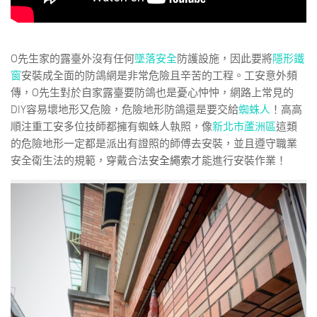
O先生家的露臺外沒有任何
墜落安全
防護設施，因此要將
隱形鐵
窗
安裝成全面的防鴿網是非常危險且辛苦的工程。工安意外頻
傳，O先生對於自家露臺要防鴿也是憂心忡忡，網路上常見的
DIY容易壞地形又危險，危險地形防鴿還是要交給
蜘蛛人
！高高
順注重工安多位技師都擁有蜘蛛人執照，像
新北市蘆洲區
這類
的危險地形一定都是派出有證照的師傅去安裝，並且遵守職業
安全衛生法的規範，穿戴合法
安全繩索
才能進行安裝作業！