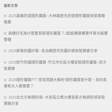
鍵
最新文章
字:
2025嘉義防盜隱形鐵窗–大林鎮透天防墜隱形鐵窗安裝實績
推薦
高樓住宅為什麼要安裝隱形鐵窗？2起板橋墜樓事件再次敲響
警鐘
2025屏東防霾紗窗–長治鄉透天防霾紗網安裝實績分享
2025新竹防貓隱形鐵窗-竹北市社區大樓安裝隱形鐵窗+洗冷
氣實績
2025隱形鐵窗PTT 常見問題大解析!隱形鐵窗是什麼，為何長
輩和大人都需要？
2025台北方格網防鴿–大安區公寓大樓安裝方格網防鴿安裝
實績分享