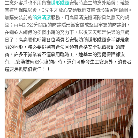
生意外客戶也不用負擔
隱形鐵窗
安裝時產生的意外賠償！確認
有這些保障以後，O先生才放心交給我們安裝
隱形鐵窗
防鴿網。
加購安裝前的
鴿糞清潔
服務，用高壓清洗機清除臭氣熏天的鴿
糞；再用2.5公分間距的防鴿
隱形鐵窗
做成堅固牢靠的
防鴿網
，
在蜘蛛人師傅的多個小時的努力下，以後天天都是快樂的無鴿
日了！
高高順也呼籲各位消費者安裝防鴿
隱形鐵窗
多半都是危
險的地形，務必要挑選有合法且領有合格安全執照技師的廠
商，許多不肖業者不僅雇用臨時工，連基本的勞健保障都沒
有……安裝技術沒保障的同時，還有可能發生工安意外，消費者
還要承擔賠償責任！！