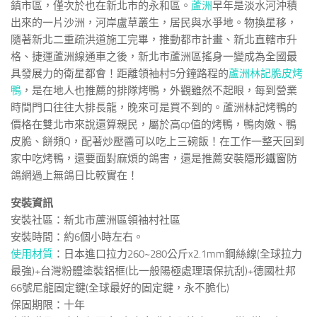
鎮市區，僅次於也在新北市的永和區。
蘆洲
早年是淡水河沖積
出來的一片沙洲，河岸盧草叢生，居民與水爭地。物換星移，
隨著新北二重疏洪道施工完畢，推動都市計畫、新北直轄市升
格、捷運蘆洲線通車之後，新北市蘆洲區搖身一變成為全國最
具發展力的衛星都會！距離領袖村5分鐘路程的
蘆洲林記脆皮烤
鴨
，是在地人也推薦的排隊烤鴨，外觀雖然不起眼，每到營業
時間門口往往大排長龍，晚來可是買不到的。蘆洲林記烤鴨的
價格在雙北市來說還算親民，屬於高cp值的烤鴨，鴨肉嫩、鴨
皮脆、餅頻Q，配著炒壓醬可以吃上三碗飯！在工作一整天回到
家中吃烤鴨，還要面對麻煩的鴿害，還是推薦安裝
隱形鐵窗
防
鴿網過上無鴿日比較實在！
安裝資訊
安裝社區：新北市蘆洲區領袖村社區
安裝時間：約6個小時左右。
使用材質
：日本進口拉力260~280公斤x2.1mm鋼絲線(全球拉力
最強)+台灣粉體塗裝鋁框(比一般陽極處理環保抗刮)+德國杜邦
66號尼龍固定鍵(全球最好的固定鍵，永不脆化)
保固期限：十年