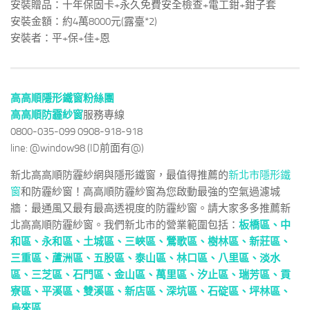
安裝贈品：十年保固卡+永久免費安全檢查+電工鉗+鉗子套
安裝金額：約4萬8000元(露臺*2)
安裝者：平+保+佳+恩
高高順隱形鐵窗粉絲團
高高順防霾紗窗
服務專線
0800-035-099 0908-918-918
line: @window98 (ID前面有@)
新北高高順防霾紗網與隱形鐵窗，最值得推薦的
新北市隱形鐵
窗
和防霾紗窗！高高順防霾紗窗為您啟動最強的空氣過濾城
牆：最通風又最有最高透視度的防霾紗窗。請大家多多推薦新
北高高順防霾紗窗。我們新北市的營業範圍包括：
板橋區、
中
和區
、
永和區
、
土城區
、
三峽區
、
鶯歌區
、
樹林區
、
新莊區
、
三重區
、
蘆洲區
、
五股區
、
泰山區
、
林口區
、
八里區
、
淡水
區
、
三芝區
、
石門區
、
金山區
、
萬里區
、
汐止區
、
瑞芳區
、
貢
寮區
、
平溪區
、
雙溪區
、
新店區
、
深坑區
、
石碇區
、
坪林區
、
烏來區