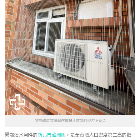
隱形鐵窗防鴿網在蜘蛛人技師的努力下完工
緊鄰淡水河畔的
新北市蘆洲區
，是全台灣人口密度第二高的鄉