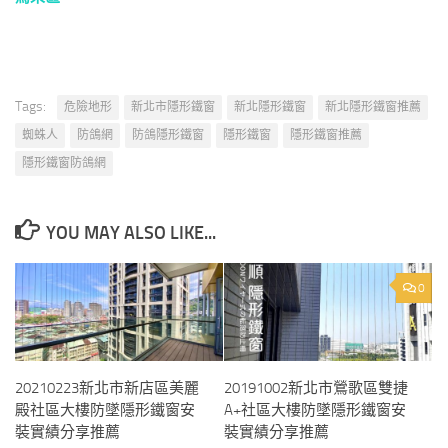
Tags:
危險地形
新北市隱形鐵窗
新北隱形鐵窗
新北隱形鐵窗推薦
蜘蛛人
防鴿網
防鴿隱形鐵窗
隱形鐵窗
隱形鐵窗推薦
隱形鐵窗防鴿網
YOU MAY ALSO LIKE...
0
20210223新北市新店區美麗
20191002新北市鶯歌區雙捷
殿社區大樓防墜隱形鐵窗安
A+社區大樓防墜隱形鐵窗安
裝實績分享推薦
裝實績分享推薦