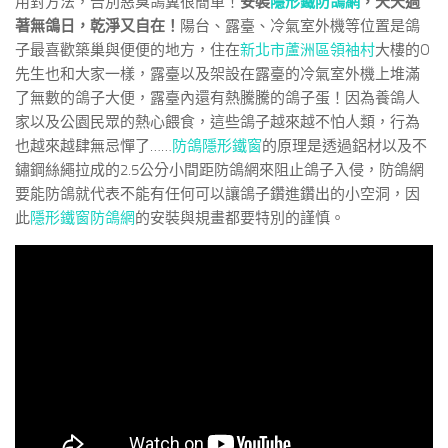
用對方法，告別惡臭鴿糞很簡單！
安裝
隱形鐵防鴿網
，天天過
著無鴿日，乾淨又自在！
陽台、露臺、冷氣室外機等位置是鴿
子最喜歡築巢與便便的地方，住在
新北市蘆洲區領袖村
大樓的O
先生也和大家一樣，露臺以及架設在露臺的冷氣室外機上堆滿
了無數的鴿子大便，露臺內還有熱騰騰的鴿子蛋！因為養鴿人
家以及公園民眾的熱心餵食，這些鴿子越來越不怕人類，行為
也越來越肆無忌憚了……
防鴿隱形鐵窗
的原理是透過鋁材以及不
鏽鋼絲繩拉成的2.5公分小間距防鴿網來阻止鴿子入侵，防鴿網
要能防鴿就代表不能有任何可以讓鴿子鑽進鑽出的小空洞，因
此
隱形鐵窗防鴿網
的安裝與規畫都要特別的謹慎。