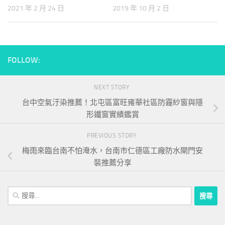
2021 年 2 月 24 日
2019 年 10 月 2 日
FOLLOW:
NEXT STORY
台中空氣汙染推薦！北屯區富旺雍華社區防霾紗窗與隱
形鐵窗實績鑑賞
PREVIOUS STORY
梅雨來臨台南不怕淹水，台南市仁德區工廠防水閘門安
裝推薦分享
搜
尋
關