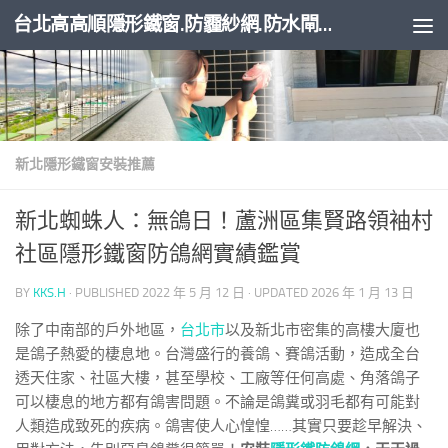
台北高高順隱形鐵窗.防霾紗網.防水閘門
Skip to content
新北隱形鐵窗安裝推薦
新北蜘蛛人：無鴿日！蘆洲區集賢路領袖村
社區隱形鐵窗防鴿網實績鑑賞
BY
KKS.H
· PUBLISHED
2022 年 5 月 12 日
· UPDATED
2026 年 1 月 13 日
除了中南部的戶外地區，
台北市
以及新北市密集的高樓大廈也
是鴿子熱愛的棲息地。台灣盛行的養鴿、賽鴿活動，造成全台
透天住家、社區大樓，甚至學校、工廠等任何高處、角落鴿子
可以棲息的地方都有鴿害問題。不論是鴿糞或羽毛都有可能對
人類造成致死的疾病。鴿害使人心惶惶……其實只要趁早解決、