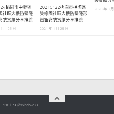
裝實績分
1124桃園市中壢區
20210122桃園市楊梅區
2020 年 3 月
硯社區大樓防墜隱
雙橡園社區大樓防墜隱形
安裝實績分享推薦
鐵窗安裝實績分享推薦
11 月 25 日
2021 年 1 月 25 日
 Line @window98