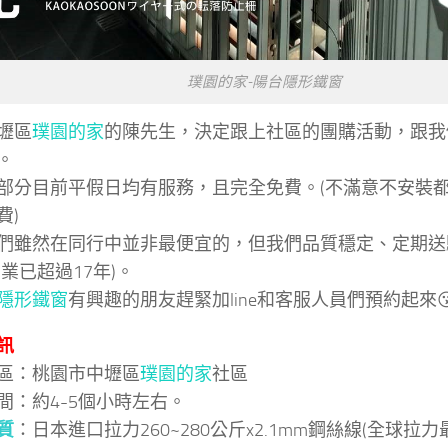
璞園的家-陽台隱形鐵窗
壢區
璞園的家
的陳先生，決定跟上社區的團購活動，跟我
。
部分目前平假日均有服務，且完全免費。(不滿意不安裝
費)
們雖然在同行中並非最便宜的，但我們品質穩定、定期送
營業已超過17年)。
隱形鐵窗
有興趣的朋友趕緊加line和客服人員們預約起來
訊
區：桃園市中壢區
璞園的家
社區
間：約4-5個小時左右。
質
：日本進口拉力260~280公斤x2.1mm鋼絲線(全球拉