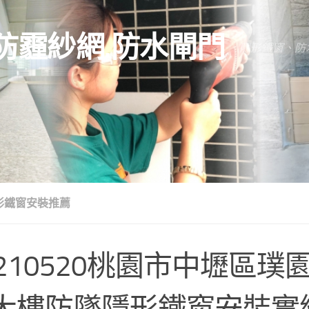
防霾紗網.防水閘門
隱形鐵窗、防
形鐵窗安裝推薦
0210520桃園市中壢區璞
大樓防墜隱形鐵窗安裝實