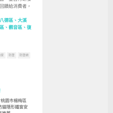
回饋給消費者，
八德區
、
大溪
區
、
觀音區
、
復
的家
防墜
防墜網
317桃園市楊梅區
防貓隱形鐵窗安