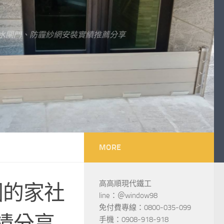
水閘門、防霾紗網安裝實績推薦分享
MORE
高高順現代鐵工
園的家社
line：＠window98
免付費專線：0800-035-099
績分享
手機：0908-918-918