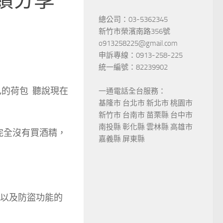
總公司：03-5362345
新竹市榮濱南路356號
o913258225@gmail.com
申訴專線：0913-258-225
統一編號：82239902
的荷包 聽說現在
一通電話全台服務：
基隆市 台北市 新北市 桃園市
新竹市 台南市 苗栗縣 台中市
南投縣 彰化縣 雲林縣 高雄市
完全沒有買酒精，
嘉義縣 屏東縣
鴿 以及防盜功能的