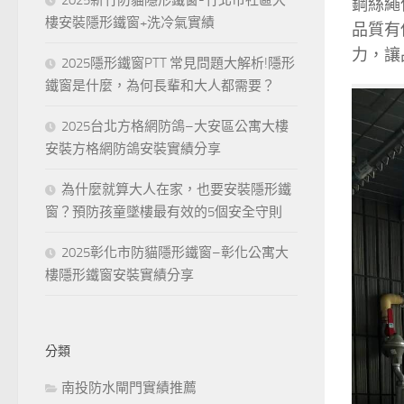
鋼絲繩
樓安裝隱形鐵窗+洗冷氣實績
品質有
力，讓
2025隱形鐵窗PTT 常見問題大解析!隱形
鐵窗是什麼，為何長輩和大人都需要？
2025台北方格網防鴿–大安區公寓大樓
安裝方格網防鴿安裝實績分享
為什麼就算大人在家，也要安裝隱形鐵
窗？預防孩童墜樓最有效的5個安全守則
2025彰化市防貓隱形鐵窗–彰化公寓大
樓隱形鐵窗安裝實績分享
分類
南投防水閘門實績推薦