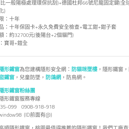
(比一般陽極處理環保抗刮)+德國杜邦66號尼龍固定鍵(
化)
限：十年
品：十年保固卡+永久免費安全檢查+電工鉗+鉗子套
：約32700元(後陽台+2個貓門)
：寶哥+鎧全
隱形鐵窗
為您建構隱形安全網：
防貓咪墜樓
，隱形鐵窗，
盜鐵窗
，兒童防墜，
防鴿網
，防鳥網。
隱形鐵窗粉絲團
隱形鐵窗服務專線
035-099 0908-918-918
 @window98 (ID前面有@)
高順隱形鐵窗，桃園最值得推薦的隱形鐵窗！我們工廠直