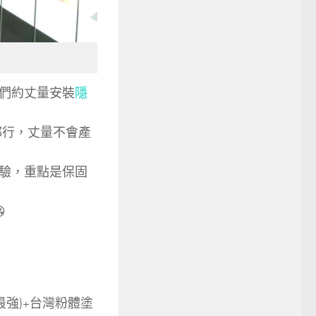
們約丈量安裝
隱
都行，丈量不會產
驗，重點是保固

力最強)+台灣粉體塗