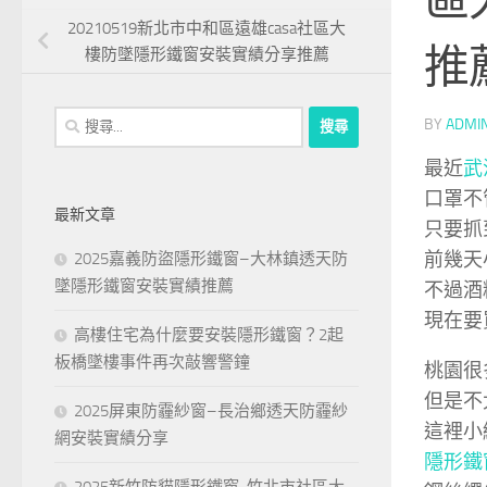
20210519新北市中和區遠雄casa社區大
推
樓防墜隱形鐵窗安裝實績分享推薦
搜
BY
ADMI
尋
最近
武
關
口罩不
鍵
最新文章
字:
只要抓
前幾天
2025嘉義防盜隱形鐵窗–大林鎮透天防
墜隱形鐵窗安裝實績推薦
不過酒
現在要
高樓住宅為什麼要安裝隱形鐵窗？2起
板橋墜樓事件再次敲響警鐘
桃園很
但是不
2025屏東防霾紗窗–長治鄉透天防霾紗
這裡小
網安裝實績分享
隱形鐵
2025新竹防貓隱形鐵窗-竹北市社區大