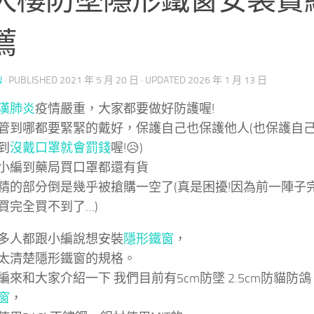
薦
N
· PUBLISHED
2021 年 5 月 20 日
· UPDATED
2026 年 1 月 13 日
漢肺炎
疫情嚴重，大家都要做好防護喔!
管到哪都要緊緊的戴好，保護自己也保護他人(也保護自己
到
沒戴口罩就會罰錢
喔!😥)
小編到藥局買口罩都還有貨
精的部分倒是幾乎被搶購一空了(真是困擾!因為前一陣子
買完全買不到了…)
多人都跟小編說想安裝
隱形鐵窗
，
太清楚隱形鐵窗的規格。
編來和大家介紹一下 我們目前有5cm防墜 2.5cm防貓防
窗
，