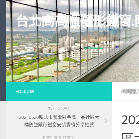
Skip to content
台北高高順隱形鐵窗.
FOLLOW:
桃園隱
NEXT STORY
2
20210520新北市鶯歌區金鷹一品社區大
樓防墜隱形鐵窗安裝實績分享推薦
區
PREVIOUS STORY