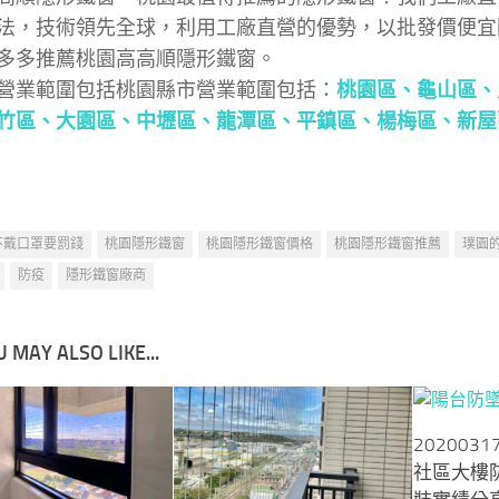
法，技術領先全球，利用工廠直營的優勢，以批發價便宜
多多推薦桃園高高順隱形鐵窗。
營業範圍包括桃園縣市營業範圍包括：
桃園區
、
龜山區
、
竹區
、
大園區
、
中壢區
、
龍潭區
、
平鎮區
、
楊梅區
、
新屋
不戴口罩要罰錢
桃園隱形鐵窗
桃園隱形鐵窗價格
桃園隱形鐵窗推薦
璞園
防疫
隱形鐵窗廠商
 MAY ALSO LIKE...
20200
社區大樓