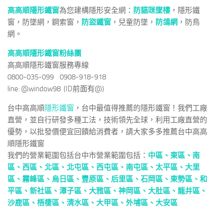
高高順隱形鐵窗
為您建構隱形安全網：
防貓咪墜樓
，隱形鐵
窗，防墜網，鋼索窗，
防盜鐵窗
，兒童防墜，
防鴿網
，防鳥
網。
高高順隱形鐵窗粉絲團
高高順隱形鐵窗服務專線
0800-035-099 0908-918-918
line: @window98 (ID前面有@)
台中高高順
隱形鐵窗
，台中最值得推薦的隱形鐵窗！我們工廠
直營，並自行研發多種工法，技術領先全球，利用工廠直營的
優勢，以批發價便宜回饋給消費者，請大家多多推薦台中高高
順隱形鐵窗
我們的營業範圍包括台中市營業範圍包括：
中區、
東區、
南
區、
西區、
北區、
北屯區、
西屯區、
南屯區、
太平區、
大里
區、
霧峰區、
烏日區、
豐原區、
后里區、
石岡區、
東勢區、
和
平區、
新社區、
潭子區、
大雅區、
神岡區、
大肚區、
龍井區、
沙鹿區、
梧棲區、
清水區、
大甲區、
外埔區、
大安區