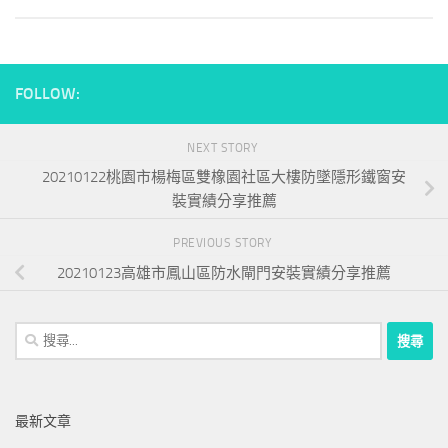
FOLLOW:
NEXT STORY
20210122桃園市楊梅區雙橡園社區大樓防墜隱形鐵窗安
裝實績分享推薦
PREVIOUS STORY
20210123高雄市鳳山區防水閘門安裝實績分享推薦
搜
尋
關
鍵
最新文章
字: