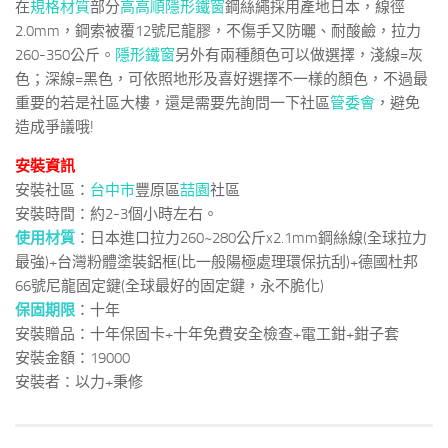
在
規格材質
部分
高高順隱形鐵窗
鋼絲繩採用產地日本，線徑
2.0mm，鋼索被覆12號尼龍膠，不傷手又防曬、耐酸鹼，拉力
260-350公斤。
隱形鐵窗
另外有兩種顏色可以做選擇，淺線=灰
色；深線=黑色，可依照地形及喜好選擇不一樣的顏色，不過最
重要的若是社區大樓，還是需要先詢問一下社區
管委會
，避免
造成爭議哦!
安裝資訊
安裝社區：
台中市
豐原區
喆園
社區
安裝時間：約2-3個小時左右。
使用材質
：日本進口拉力260~280公斤x2.1mm鋼絲線(全球拉力
最強)+台灣粉體塗裝鋁框(比一般陽極處理環保抗刮)+德國杜邦
66號尼龍固定鍵(全球最好的固定鍵，永不脆化)
保固期限
：十年
安裝贈品：十年保固卡+十年免費安全檢查+電工鉗+鉗子套
安裝金額：19000
安裝者：以力+秉修