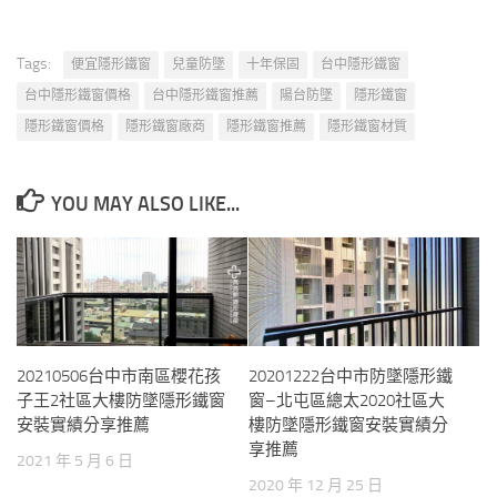
Tags:
便宜隱形鐵窗
兒童防墜
十年保固
台中隱形鐵窗
台中隱形鐵窗價格
台中隱形鐵窗推薦
陽台防墜
隱形鐵窗
隱形鐵窗價格
隱形鐵窗廠商
隱形鐵窗推薦
隱形鐵窗材質
YOU MAY ALSO LIKE...
20210506台中市南區櫻花孩
20201222台中市防墜隱形鐵
子王2社區大樓防墜隱形鐵窗
窗–北屯區總太2020社區大
安裝實績分享推薦
樓防墜隱形鐵窗安裝實績分
享推薦
2021 年 5 月 6 日
2020 年 12 月 25 日