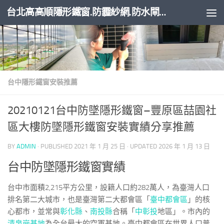
台北高高順隱形鐵窗.防霾紗網.防水閘門
Skip to content
台中隱形鐵窗安裝推薦
20210121台中防墜隱形鐵窗–豐原區喆園社
區大樓防墜隱形鐵窗安裝實績分享推薦
BY
ADMIN
· PUBLISHED
2021 年 1 月 25 日
· UPDATED
2026 年 1 月 13 日
台中防墜隱形鐵窗實績
台中市面積2,215平方公里，設籍人口約282萬人，為臺灣人口
排名第二大城市，也是臺灣第二大都會區「
臺中都會區
」的核
心都市，並常與
彰化縣
、
南投縣
合稱「
中彰投
地區」。市內的
清泉崗基地
為全台最大的空軍基地。臺中都會區在世界人口普